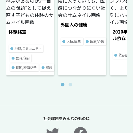
外国人の健康
体験格差
2020年
ル依存
●
人種/国籍
●
医療/介護
●
地域/コミュニティ
●
依存症
●
教育/保育
●
貧困/経済格差
●
家族
社会課題をみんなのものに