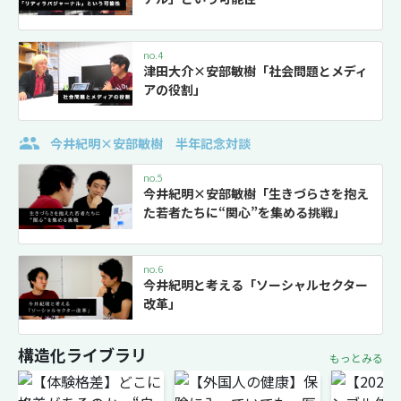
no.4
津田大介×安部敏樹「社会問題とメディ
アの役割」
今井紀明×安部敏樹 半年記念対談
no.5
今井紀明×安部敏樹「生きづらさを抱え
た若者たちに“関心”を集める挑戦」
no.6
今井紀明と考える「ソーシャルセクター
改革」
構造化ライブラリ
もっとみる