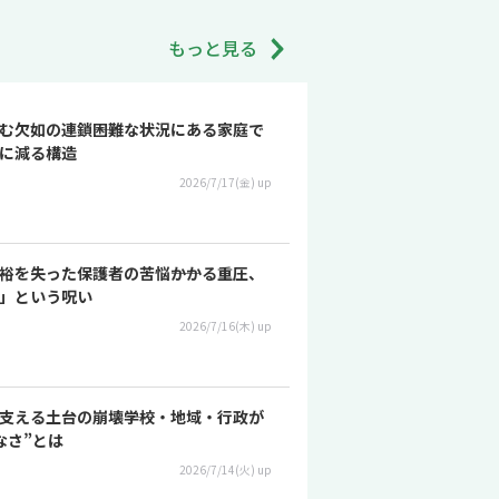
もっと見る
む欠如の連鎖――困難な状況にある家庭で
に減る構造
2026/7/17(金) up
裕を失った保護者の苦悩――かかる重圧、
」という呪い
2026/7/16(木) up
支える土台の崩壊――学校・地域・行政が
なさ”とは
2026/7/14(火) up