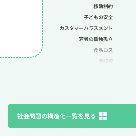
移動制約
子どもの安全
カスタマーハラスメント
若者の孤独孤立
食品ロス
不登校
児童養護施設
児童ポルノ
無戸籍
特別養子縁組
社会問題の構造化一覧を見る
ヘイトスピーチ
ヤングケアラー