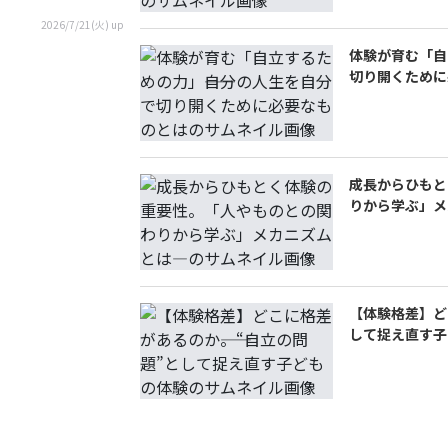
2026/7/21(火) up
体験が育む「自
切り開くために
成長からひもと
りから学ぶ」メ
【体験格差】ど
して捉え直す子