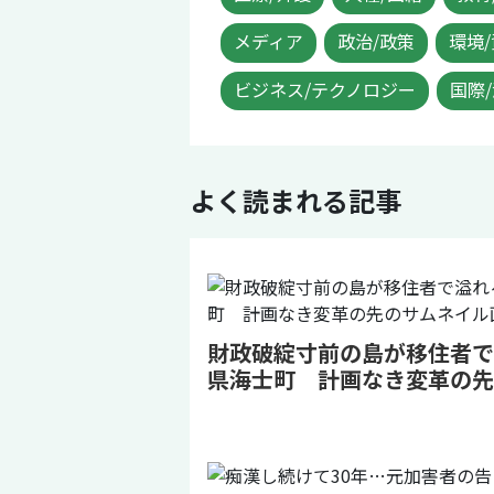
メディア
政治/政策
環境
ビジネス/テクノロジー
国際
よく読まれる記事
財政破綻寸前の島が移住者で
県海士町 計画なき変革の先