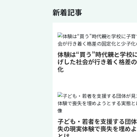
新着記事
体験は“買う”時代――親と学
げした社会が行き着く格差の
化
子ども・若者を支援する団体
失の現実――体験で喪失を埋め
とは