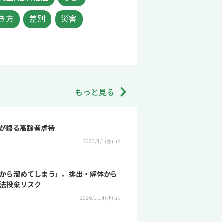
き方
差別
災害
もっと見る
が語る高齢者虐待
2020/4/1(水) up
から溜めてしまう」。排出・解体から
法投棄リスク
2026/1/14(水) up