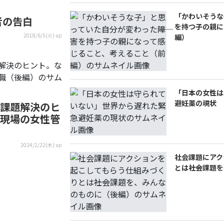
「かわいそうな
者の告白
を持つ子の親に
2018/6/5(火) up
編）
「日本の女性は
避妊薬の現状
課題解決のヒ
現場の女性管
2024/2/22(木) up
社会課題にアク
とは――社会課