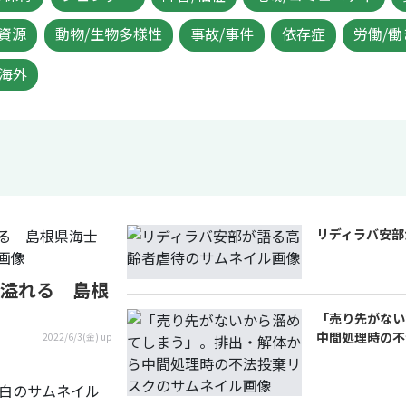
/資源
動物/生物多様性
事故/事件
依存症
労働/働
/海外
リディラバ安部
溢れる 島根
「売り先がない
中間処理時の不
2022/6/3(金) up