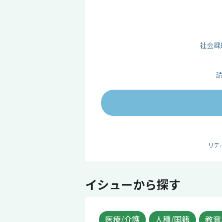
社会課
リデ
イシューから探す
医療/介護
人種/国籍
教育