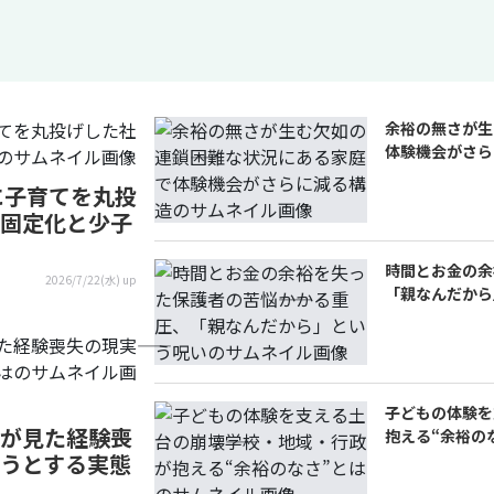
余裕の無さが生
体験機会がさら
校に子育てを丸投
固定化と少子
時間とお金の余
2026/7/22(水) up
「親なんだから
子どもの体験を
が見た経験喪
抱える“余裕の
ようとする実態