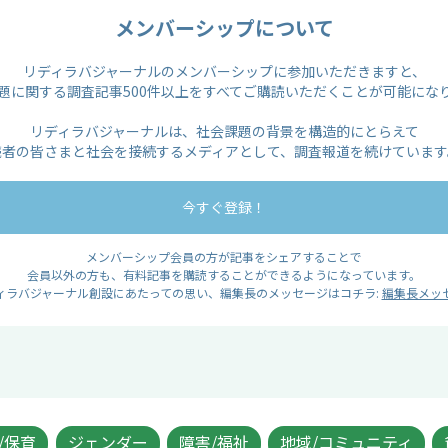
メンバーシップについて
リディラバジャーナルのメンバーシップに参加いただきますと、
題に関する調査記事500件以上をすべてご購読いただくことが可能にな
リディラバジャーナルは、社会課題の背景を構造的にとらえて
読者の皆さまと社会を接続するメディアとして、調査報道を続けています
今すぐ登録！
メンバーシップ会員の方が記事をシェアすることで
会員以外の方も、有料記事を購読することができるようになっています。
ィラバジャーナル創設にあたっての思い、編集長のメッセージはコチラ:
編集長メッ
/保育
ジェンダー
障害/福祉
地域/コミュニティ