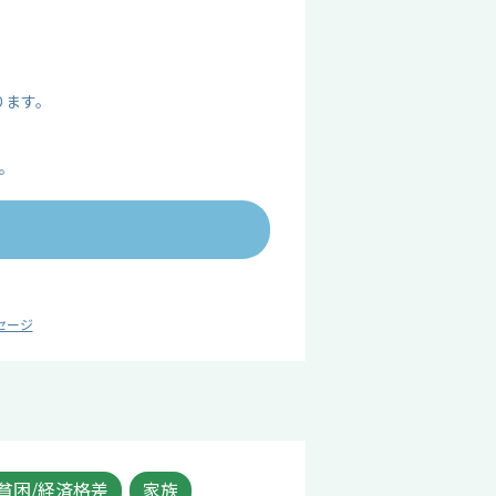
ります。
。
セージ
貧困/経済格差
家族