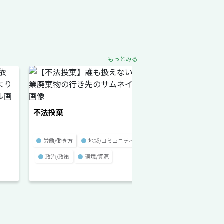
もっとみる
不法投棄
カスタマーハラス
●
労働/働き方
●
地域/コミュニティ
●
労働/働き方
●
政
●
政治/政策
●
環境/資源