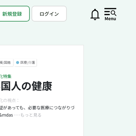
新規登録
ログイン
種/国籍
●
医療/介護
化特集
外国人の健康
化の視点：
証があっても、必要な医療につながりづ
&mdas
･･･もっと見る