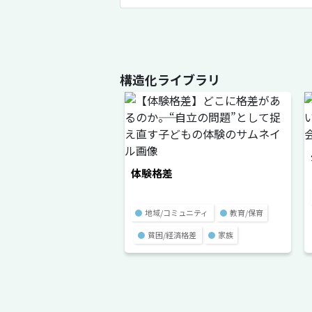
構造化ライブラリ
体験格差
●
地域/コミュニティ
●
教育/保育
●
貧困/経済格差
●
家族