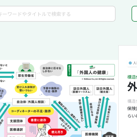
●
人
構造
構造
保険
らい