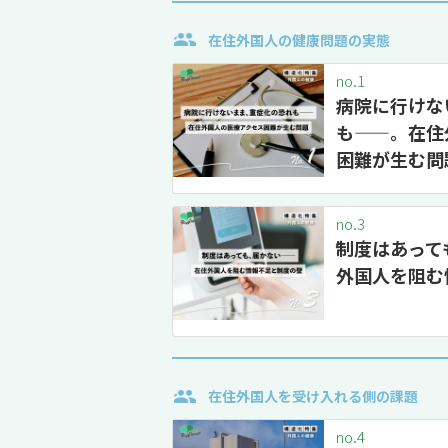
在住外国人の健康問題の実態
no.1
病院に行けな
も——。在住
困難が生む問
no.3
制度はあって
外国人を阻む
在住外国人を受け入れる側の課題
no.4