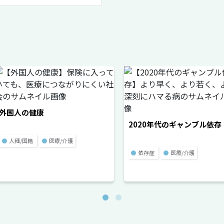
外国人の健康
2020年代のギャンブル依存
●
人種/国籍
●
医療/介護
●
依存症
●
医療/介護