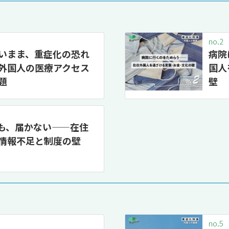
no.2
いまま、重症化の恐れ
病院
外国人の医療アクセス
国人
題
壁
も、届かない——在住
情報不足と制度の壁
no.5