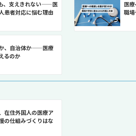
も、支えきれない——医
医療
人患者対応に悩む理由
職場
か、自治体か——医療
えるのか
、在住外国人の医療ア
援の仕組みづくりはな