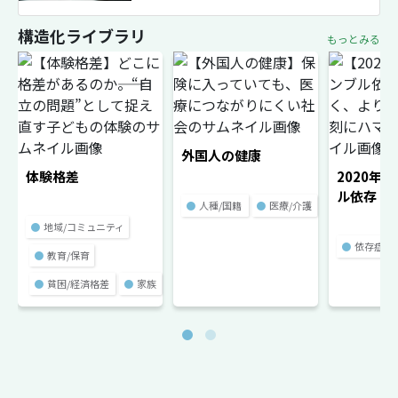
構造化ライブラリ
もっとみる
外国人の健康
体験格差
2020年
ル依存
●
人種/国籍
●
医療/介護
●
地域/コミュニティ
●
依存症
●
教育/保育
●
貧困/経済格差
●
家族