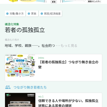
●
労働/働き方
●
家族
●
貧困/経済格差
構造化特集
若者の孤独孤立
構造化の視点：
地域、学校、親族——。社会的つ
･･･もっと見る
intro
【若者の孤独孤立】つながり無き自立の
壁
つながり無き若者たち
no.1
信頼できる人や場所が少ない。孤独孤立
状態にある若者の現状