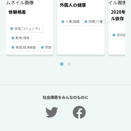
外国人の健康
体験格差
2020年
ル依存
●
人種/国籍
●
医療/介護
●
地域/コミュニティ
●
依存症
●
教育/保育
●
貧困/経済格差
●
家族
社会課題をみんなのものに