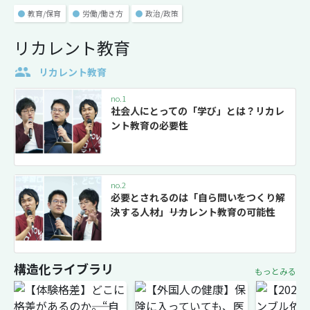
●
教育/保育
●
労働/働き方
●
政治/政策
リカレント教育
リカレント教育
no.1
社会人にとっての「学び」とは？リカレ
ント教育の必要性
no.2
必要とされるのは「自ら問いをつくり解
決する人材」――リカレント教育の可能性
構造化ライブラリ
もっとみる