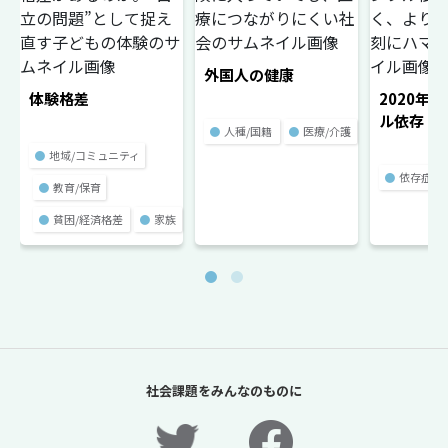
外国人の健康
体験格差
2020年
ル依存
●
人種/国籍
●
医療/介護
●
地域/コミュニティ
●
依存症
●
教育/保育
●
貧困/経済格差
●
家族
社会課題をみんなのものに