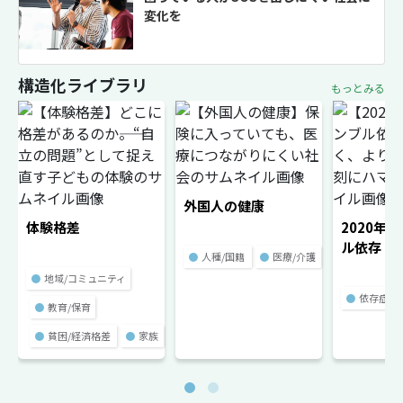
変化を
構造化ライブラリ
もっとみる
外国人の健康
体験格差
2020年
ル依存
●
人種/国籍
●
医療/介護
●
地域/コミュニティ
●
依存症
●
教育/保育
●
貧困/経済格差
●
家族