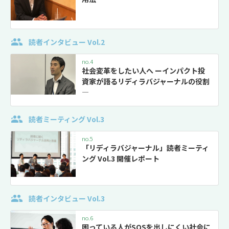
読者インタビュー Vol.2
no.4
社会変革をしたい人へ ーインパクト投
資家が語るリディラバジャーナルの役割
―
読者ミーティング Vol.3
no.5
「リディラバジャーナル」読者ミーティ
ング Vol.3 開催レポート
読者インタビュー Vol.3
no.6
困っている人がSOSを出しにくい社会に