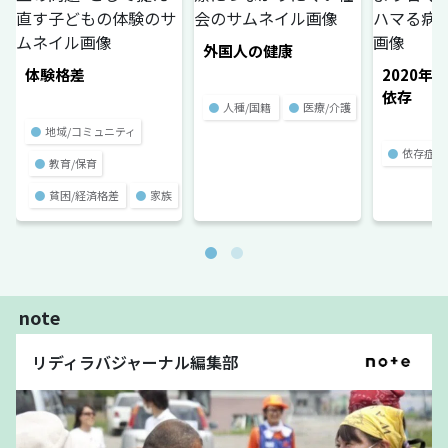
外国人の健康
体験格差
2020年
依存
●
人種/国籍
●
医療/介護
●
地域/コミュニティ
●
依存症
●
教育/保育
●
貧困/経済格差
●
家族
note
リディラバジャーナル編集部