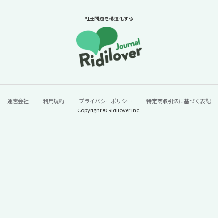
ニュースに潜む社会課題をキャッチ！リディラバジャーナ
ル
社会問題を構造化する
続きをみる
運営会社
利用規約
プライバシーポリシー
特定商取引法に基づく表記
Copyright © Ridilover Inc.
60年で100トン→13トンに激減。「今年はう
なぎが安い」と単純に喜んでいいのか？【ニ
ュースに潜む社会課題をキャッチ！】
2026年7月24日
ニュースに潜む社会課題をキャッチ！リディラバジャーナ