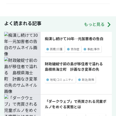
よく読まれる記事
もっと見る
痴漢し続けて30年…元加害者の告白
●
医療/介護
●
依存症
●
事故/事件
財政破綻寸前の島が移住者で溢れる
島根県海士町 計画なき変革の先
●
地域/コミュニティ
●
政治/政策
「ダークウェブ」で売買される児童ポ
ルノをめぐる実態とは