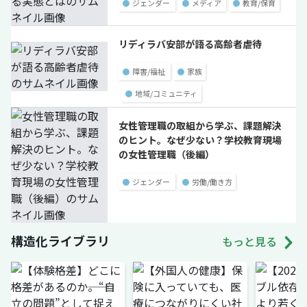
●
ジェンダー
●
メディア
●
教育/保育
リディラバ安部が語る高齢者虐待
●
障害/福祉
●
家族
●
地域/コミュニティ
女性管理職の取組から学ぶ、課題解決
のヒント。なぜ少ない？学校教育現場
の女性管理職（後編）
●
ジェンダー
●
労働/働き方
構造化ライブラリ
もっと見る