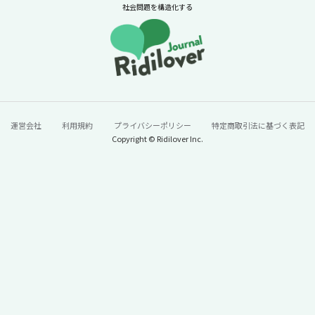
ル
社会問題を構造化する
続きをみる
運営会社
利用規約
プライバシーポリシー
特定商取引法に基づく表記
Copyright © Ridilover Inc.
60年で100トン→13トンに激減。「今年はう
なぎが安い」と単純に喜んでいいのか？【ニ
ュースに潜む社会課題をキャッチ！】
2026年7月24日
ニュースに潜む社会課題をキャッチ！リディラバジャーナ
ル