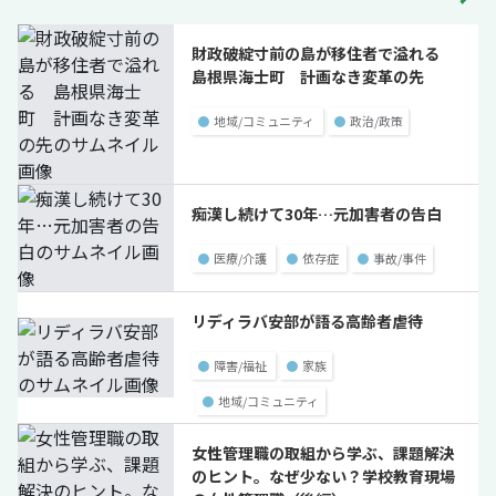
財政破綻寸前の島が移住者で溢れる
島根県海士町 計画なき変革の先
●
地域/コミュニティ
●
政治/政策
痴漢し続けて30年…元加害者の告白
●
医療/介護
●
依存症
●
事故/事件
リディラバ安部が語る高齢者虐待
●
障害/福祉
●
家族
●
地域/コミュニティ
女性管理職の取組から学ぶ、課題解決
のヒント。なぜ少ない？学校教育現場