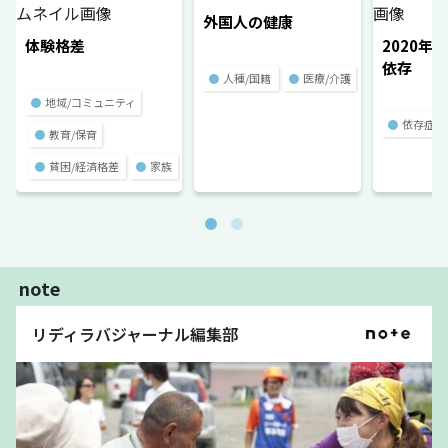
外国人の健康
体験格差
2020年
依存
●
人種/国籍
●
医療/介護
●
地域/コミュニティ
●
依存症
●
教育/保育
●
貧困/経済格差
●
家族
note
リディラバジャーナル編集部