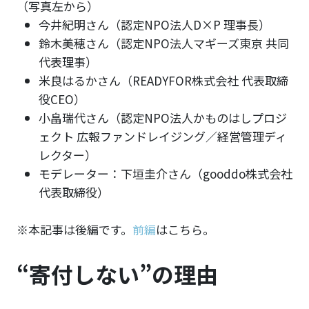
（写真左から）
今井紀明さん（認定NPO法人D×P 理事長）
鈴木美穂さん（認定NPO法人マギーズ東京 共同
代表理事）
米良はるかさん（READYFOR株式会社 代表取締
役CEO）
小畠瑞代さん（認定NPO法人かものはしプロジ
ェクト 広報ファンドレイジング／経営管理ディ
レクター）
モデレーター：下垣圭介さん（gooddo株式会社
代表取締役）
※本記事は後編です。
前編
はこちら。
“寄付しない”の理由