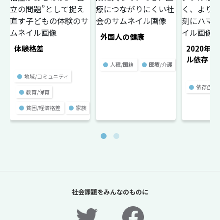
外国人の健康
体験格差
2020年
ル依存
●
人種/国籍
●
医療/介護
●
地域/コミュニティ
●
依存症
●
教育/保育
●
貧困/経済格差
●
家族
社会課題をみんなのものに