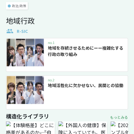
●
政治/政策
地域行政
R-SIC
no.1
地域を存続させるためにーー複雑化する
行政の取り組み
no.2
地域活性化に欠かせない、民間との協働
構造化ライブラリ
もっとみる