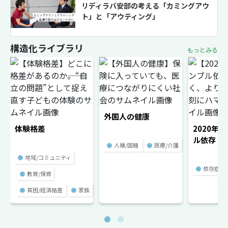
リディラバ安部の考える「カミングアウ
ト」と「アウティング」
構造化ライブラリ
もっとみる
外国人の健康
体験格差
2020年
ル依存
●
人種/国籍
●
医療/介護
●
地域/コミュニティ
●
依存症
●
教育/保育
●
貧困/経済格差
●
家族