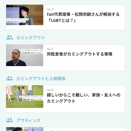
no.4
fair代表理事・松岡宗嗣さんが解説する
「LGBTとは？」
カミングアウト
no.5
同性愛者がカミングアウトする事情
カミングアウトと人間関係
no.6
親しいからこそ難しい、家族・友人への
カミングアウト
アウティング