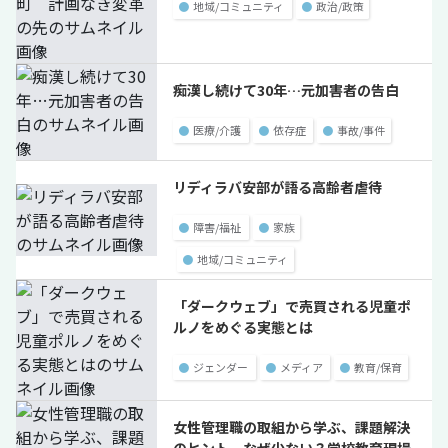
●
地域/コミュニティ
●
政治/政策
痴漢し続けて30年…元加害者の告白
●
医療/介護
●
依存症
●
事故/事件
リディラバ安部が語る高齢者虐待
●
障害/福祉
●
家族
●
地域/コミュニティ
「ダークウェブ」で売買される児童ポ
ルノをめぐる実態とは
●
ジェンダー
●
メディア
●
教育/保育
女性管理職の取組から学ぶ、課題解決