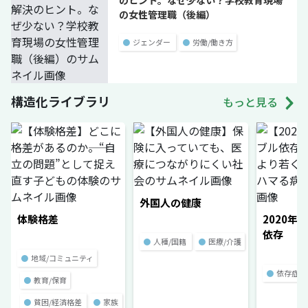
のヒント。なぜ少ない？学校教育現場
の女性管理職（後編）
●
ジェンダー
●
労働/働き方
構造化ライブラリ
もっと見る
外国人の健康
体験格差
2020年
依存
●
人種/国籍
●
医療/介護
●
地域/コミュニティ
●
依存症
●
教育/保育
●
貧困/経済格差
●
家族