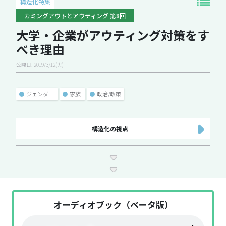
構造化特集
カミングアウトとアウティング 第8回
大学・企業がアウティング対策をす
べき理由
公開日: 2019/3/12(火)
●
ジェンダー
●
家族
●
政治/政策
構造化の視点
オーディオブック（ベータ版）