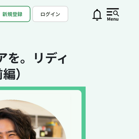
新規登録
ログイン
アを。リディ
前編）