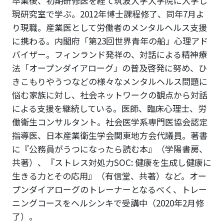
卒業後、初期研修医を経て筑波大学大学院に入学し
現研究室で学ぶ。2012年博士課程修了、同年7月よ
り現職。産業医として労働者のメンタルヘルス支援
に携わる。内閣府「第23回世界青年の船」心理アド
バイザー。フィンランド発祥の、対話による精神療
法「オープンダイアローグ」の普及啓発に努め、ひ
きこもりやうつなどの様々なメンタルヘルス問題に
悩む家族に対し、社会ネットワークの観点から対話
による支援を継続している。医師、臨床心理士、労
働衛生コンサルタント。社会医学系専門医協会認定
指導医、日本産業衛生学会関東地方会代議員。著書
に『公務員がうつになったら読む本』（学陽書房、
共著）、『ストレス対処力SOC: 健康を生成し健康に
生きる力とその応用』（有信堂、共著）など。オー
プンダイアローグのトレーナーとなるべく、トレー
ニングコースをヘルシンキで受講中（2020年2月修
了）。