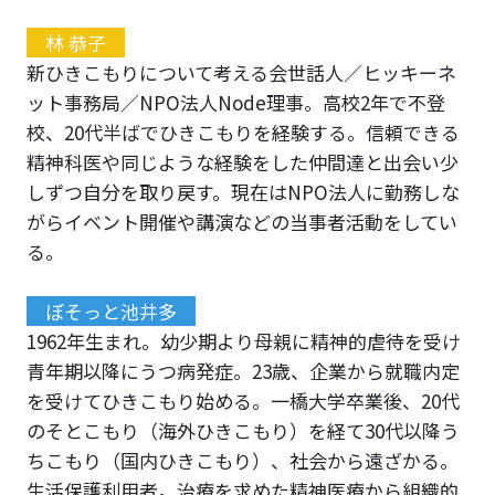
林 恭子
新ひきこもりについて考える会世話人／ヒッキーネ
ット事務局／NPO法人Node理事。高校2年で不登
校、20代半ばでひきこもりを経験する。信頼できる
精神科医や同じような経験をした仲間達と出会い少
しずつ自分を取り戻す。現在はNPO法人に勤務しな
がらイベント開催や講演などの当事者活動をしてい
る。
ぼそっと池井多
1962年生まれ。幼少期より母親に精神的虐待を受け
青年期以降にうつ病発症。23歳、企業から就職内定
を受けてひきこもり始める。一橋大学卒業後、20代
のそとこもり（海外ひきこもり）を経て30代以降う
ちこもり（国内ひきこもり）、社会から遠ざかる。
生活保護利用者。治療を求めた精神医療から組織的