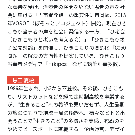
な虐待を受け、治療者の検閲を経ない患者の声を社
会に届ける「当事者発信」の重要性に目覚め、2013
年VOSOT（ぼそっとプロジェクト）開始。現在ひき
こもり当事者の声を社会に発信する一方、「ひ老会
（ひきこもりと老いを考える会）」「ひきこもり親
子公開対論」を開催し、ひきこもりの高齢化「8050
問題」の解決の方向性を提案している。ひきこもり
当事者メディア「Hikipos」などに執筆記事多数。
恩田 夏絵
1986年生まれ。小2から不登校。その後、ひきこも
り、リストカットなどを経て定時制高校を卒業する
が、“生きること”への希望を見いだせず、人生最期
の旅のつもりで地球一周の船旅へ。様々なヒトと出
会うことで“生きること”の多様さを実感。死ぬのを
やめてピースボートに就職する。企画運営、デザイ