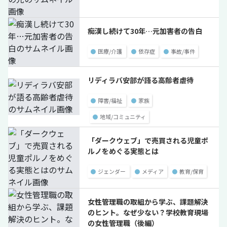
痴漢し続けて30年…元加害者の告白
●
医療/介護
●
依存症
●
事故/事件
リディラバ安部が語る高齢者虐待
●
障害/福祉
●
家族
●
地域/コミュニティ
「ダークウェブ」で売買される児童ポ
ルノをめぐる実態とは
●
ジェンダー
●
メディア
●
教育/保育
女性管理職の取組から学ぶ、課題解決
のヒント。なぜ少ない？学校教育現場
の女性管理職（後編）