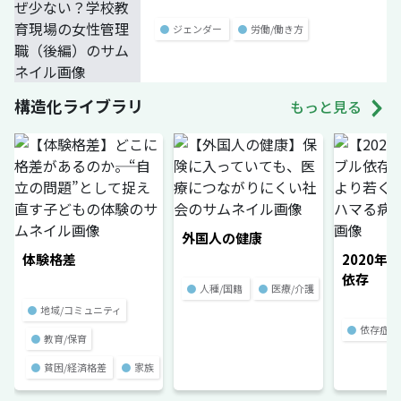
●
ジェンダー
●
労働/働き方
構造化ライブラリ
もっと見る
外国人の健康
体験格差
2020年
依存
●
人種/国籍
●
医療/介護
●
地域/コミュニティ
●
依存症
●
教育/保育
●
貧困/経済格差
●
家族