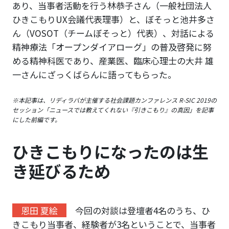
あり、当事者活動を行う林恭子さん（一般社団法人
ひきこもりUX会議代表理事）と、ぼそっと池井多さ
ん（VOSOT（チームぼそっと）代表）、対話による
精神療法「オープンダイアローグ」の普及啓発に努
める精神科医であり、産業医、臨床心理士の大井 雄
一さんにざっくばらんに語ってもらった。
※本記事は、リディラバが主催する社会課題カンファレンス R-SIC 2019の
セッション「ニュースでは教えてくれない『引きこもり』の真因」を記事
にした前編です。
ひきこもりになったのは生
き延びるため
恩田 夏絵
今回の対談は登壇者4名のうち、ひ
きこもり当事者、経験者が3名ということで、当事者