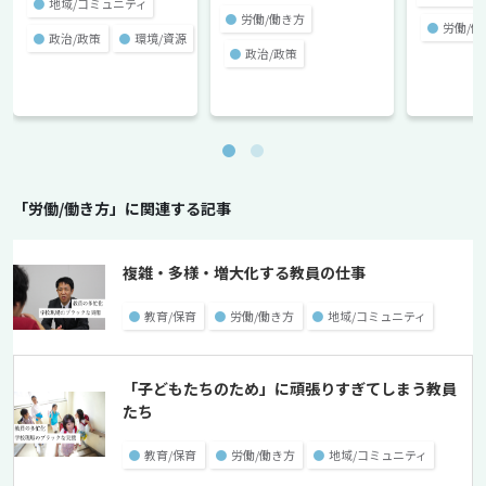
●
地域/コミュニティ
●
労働/働き方
●
労働/働
●
政治/政策
●
環境/資源
●
政治/政策
「労働/働き方」に関連する記事
複雑・多様・増大化する教員の仕事
●
教育/保育
●
労働/働き方
●
地域/コミュニティ
「子どもたちのため」に頑張りすぎてしまう教員
たち
●
教育/保育
●
労働/働き方
●
地域/コミュニティ