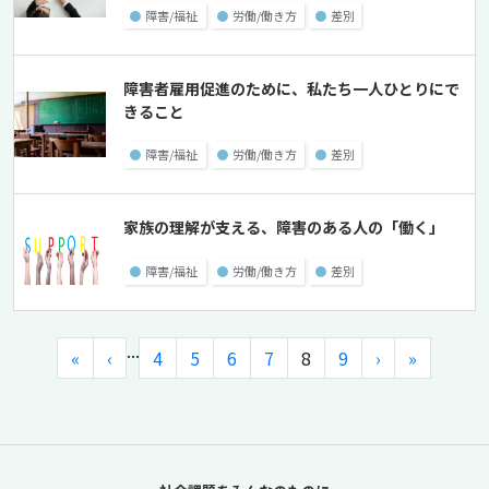
●
障害/福祉
●
労働/働き方
●
差別
障害者雇用促進のために、私たち一人ひとりにで
きること
●
障害/福祉
●
労働/働き方
●
差別
家族の理解が支える、障害のある人の「働く」
●
障害/福祉
●
労働/働き方
●
差別
...
«
‹
4
5
6
7
8
9
›
»