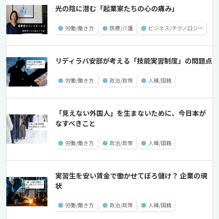
光の陰に潜む「起業家たちの心の痛み」
●
労働/働き方
●
医療/介護
●
ビジネス/テクノロジー
リディラバ安部が考える「技能実習制度」の問題点
●
労働/働き方
●
政治/政策
●
人種/国籍
「見えない外国人」を生まないために、今日本が
なすべきこと
●
労働/働き方
●
政治/政策
●
人種/国籍
実習生を安い賃金で働かせてぼろ儲け？ 企業の現
状
●
労働/働き方
●
政治/政策
●
人種/国籍