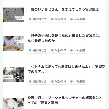
「気のいいおじさん」を変えてしまう実習制度
●
労働/働き方
●
政治/政策
●
人種/国籍
「息子の手術代を稼ぐため」来日した実習生は、
なぜ失踪したのか
●
労働/働き方
●
政治/政策
●
人種/国籍
「ベトナムに帰っても農業はしませんよ」。実習制
度のリアル
●
労働/働き方
●
政治/政策
●
人種/国籍
身近で遠い、ソーシャルベンチャーの経営者にと
っての「障害と雇用」