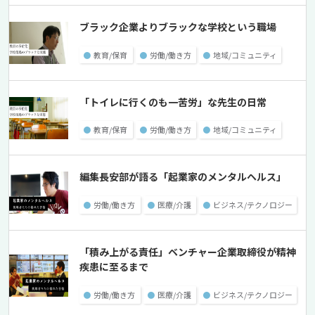
ブラック企業よりブラックな学校という職場
●
教育/保育
●
労働/働き方
●
地域/コミュニティ
「トイレに行くのも一苦労」な先生の日常
●
教育/保育
●
労働/働き方
●
地域/コミュニティ
編集長安部が語る「起業家のメンタルヘルス」
●
労働/働き方
●
医療/介護
●
ビジネス/テクノロジー
「積み上がる責任」ベンチャー企業取締役が精神
疾患に至るまで
●
労働/働き方
●
医療/介護
●
ビジネス/テクノロジー