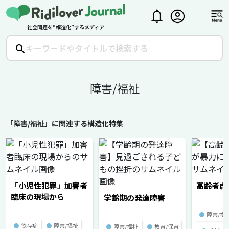
社会問題を“構造化”するメディア
障害/福祉
「障害/福祉」に関連する構造化特集
「小児性犯罪」加害者
高齢者虐
臨床の現場から
学齢期の発達障害
●
障害/福
●
依存症
●
障害/福祉
●
障害/福祉
●
教育/保育