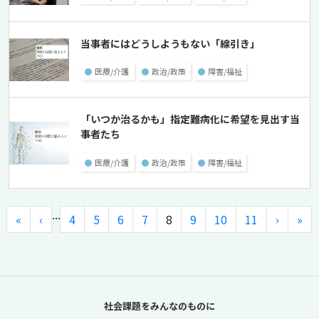
当事者にはどうしようもない「線引き」
●
医療/介護
●
政治/政策
●
障害/福祉
「いつか治るかも」指定難病化に希望を見出す当
事者たち
●
医療/介護
●
政治/政策
●
障害/福祉
...
«
‹
4
5
6
7
8
9
10
11
›
»
社会課題をみんなのものに