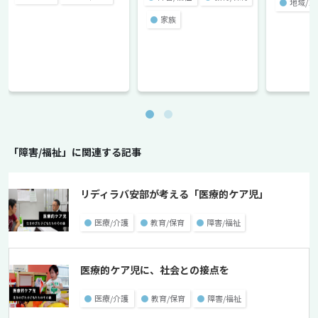
●
地域/
●
家族
「障害/福祉」に関連する記事
リディラバ安部が考える「医療的ケア児」
●
医療/介護
●
教育/保育
●
障害/福祉
医療的ケア児に、社会との接点を
●
医療/介護
●
教育/保育
●
障害/福祉