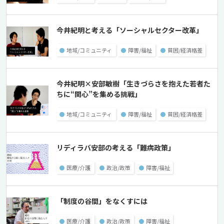
今井紀明と考える「ソーシャルセクター改革」
●
地域/コミュニティ
●
障害/福祉
●
貧困/経済格差
今井紀明×安部敏樹「生きづらさを抱えた若者た
ちに“関心”を集める挑戦」
●
地域/コミュニティ
●
障害/福祉
●
貧困/経済格差
リディラバ安部の考える「難病政策」
●
医療/介護
●
政治/政策
●
障害/福祉
「制度の谷間」をなくすには
●
医療/介護
●
政治/政策
●
障害/福祉