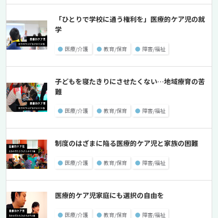
「ひとりで学校に通う権利を」医療的ケア児の就
学
●
医療/介護
●
教育/保育
●
障害/福祉
子どもを寝たきりにさせたくない…地域療育の苦
難
●
医療/介護
●
教育/保育
●
障害/福祉
制度のはざまに陥る医療的ケア児と家族の困難
●
医療/介護
●
教育/保育
●
障害/福祉
医療的ケア児家庭にも選択の自由を
●
医療/介護
●
教育/保育
●
障害/福祉