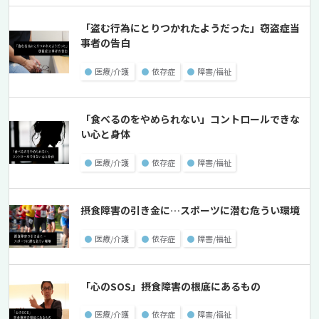
「盗む行為にとりつかれたようだった」窃盗症当
事者の告白
●
医療/介護
●
依存症
●
障害/福祉
「食べるのをやめられない」コントロールできな
い心と身体
●
医療/介護
●
依存症
●
障害/福祉
摂食障害の引き金に…スポーツに潜む危うい環境
●
医療/介護
●
依存症
●
障害/福祉
「心のSOS」摂食障害の根底にあるもの
●
医療/介護
●
依存症
●
障害/福祉