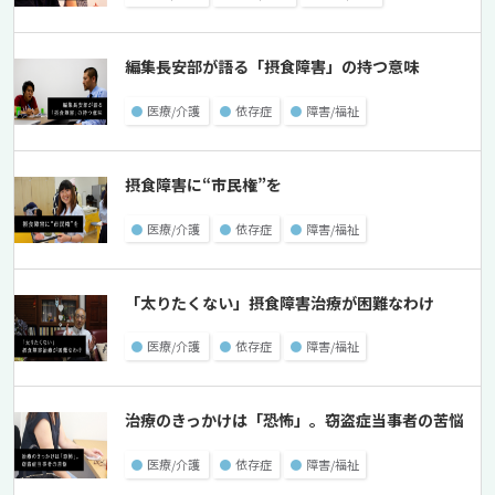
編集長安部が語る「摂食障害」の持つ意味
●
医療/介護
●
依存症
●
障害/福祉
摂食障害に“市民権”を
●
医療/介護
●
依存症
●
障害/福祉
「太りたくない」摂食障害治療が困難なわけ
●
医療/介護
●
依存症
●
障害/福祉
治療のきっかけは「恐怖」。窃盗症当事者の苦悩
●
医療/介護
●
依存症
●
障害/福祉