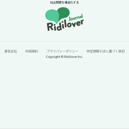
ル
社会問題を構造化する
続きをみる
運営会社
利用規約
プライバシーポリシー
特定商取引法に基づく表記
Copyright © Ridilover Inc.
60年で100トン→13トンに激減。「今年はう
なぎが安い」と単純に喜んでいいのか？【ニ
ュースに潜む社会課題をキャッチ！】
2026年7月24日
ニュースに潜む社会課題をキャッチ！リディラバジャーナ
ル