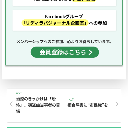
no.5
治療のきっかけは「恐
no.7
怖」。窃盗症当事者の苦
摂食障害に“市民権”を
悩