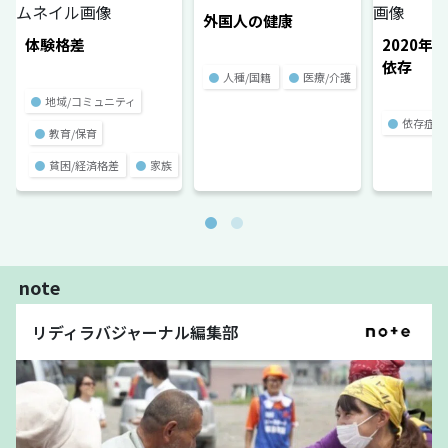
外国人の健康
体験格差
2020年
依存
●
人種/国籍
●
医療/介護
●
地域/コミュニティ
●
依存症
●
教育/保育
●
貧困/経済格差
●
家族
note
リディラバジャーナル編集部