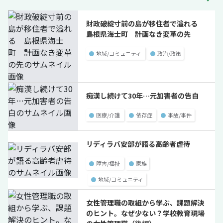
財政破綻寸前の島が移住者で溢れる
島根県海士町 計画なき変革の先
●
地域/コミュニティ
●
政治/政策
痴漢し続けて30年…元加害者の告白
●
医療/介護
●
依存症
●
事故/事件
リディラバ安部が語る高齢者虐待
●
障害/福祉
●
家族
●
地域/コミュニティ
女性管理職の取組から学ぶ、課題解決
のヒント。なぜ少ない？学校教育現場