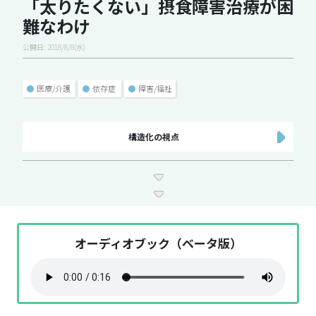
「太りたくない」摂食障害治療が困
難なわけ
公開日: 2018/8/8(水)
●
医療/介護
●
依存症
●
障害/福祉
構造化の視点
オーディオブック（ベータ版）