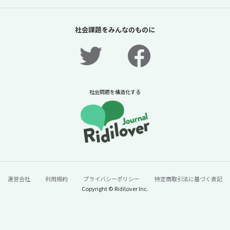
「夏休みの過ごし方は留守番」責任があるの
は保護者だけか？【「体験格差」全記事無料
社会課題をみんなのものに
公開！】【ニュースに潜む社会課題をキャッ
チ！】
2026年7月31日
ニュースに潜む社会課題をキャッチ！リディラバジャーナ
ル
社会問題を構造化する
続きをみる
運営会社
利用規約
プライバシーポリシー
特定商取引法に基づく表記
Copyright © Ridilover Inc.