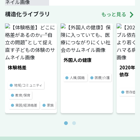
構造化ライブラリ
もっと見る
外国人の健康
体験格差
2020年
依存
●
人種/国籍
●
医療/介護
●
地域/コミュニティ
●
依存症
●
教育/保育
●
貧困/経済格差
●
家族