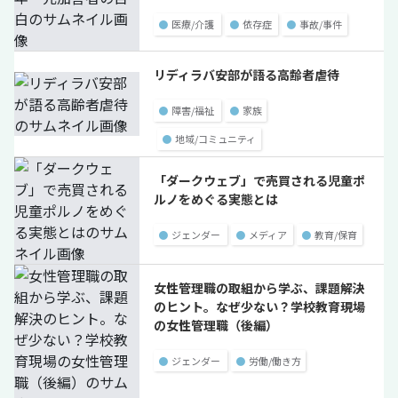
●
医療/介護
●
依存症
●
事故/事件
リディラバ安部が語る高齢者虐待
●
障害/福祉
●
家族
●
地域/コミュニティ
「ダークウェブ」で売買される児童ポ
ルノをめぐる実態とは
●
ジェンダー
●
メディア
●
教育/保育
女性管理職の取組から学ぶ、課題解決
のヒント。なぜ少ない？学校教育現場
の女性管理職（後編）
●
ジェンダー
●
労働/働き方