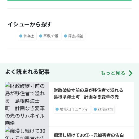
イシューから探す
●
依存症
●
医療/介護
●
障害/福祉
よく読まれる記事
もっと見る
財政破綻寸前の島が移住者で溢れる
島根県海士町 計画なき変革の先
●
地域/コミュニティ
●
政治/政策
痴漢し続けて30年…元加害者の告白