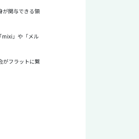
身が関与できる領
ixi」や「メル
会がフラットに繋
。