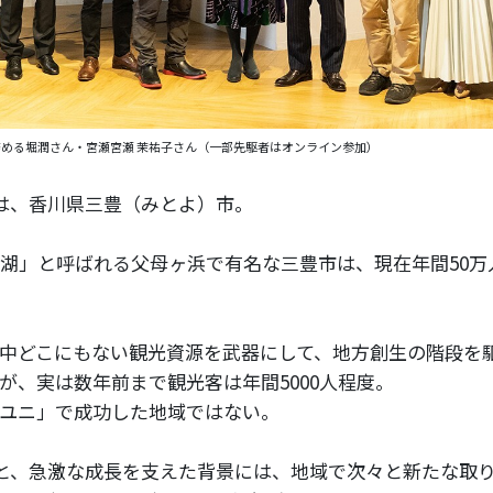
務める堀潤さん・宮瀬宮瀬 茉祐子さん（一部先駆者はオンライン参加）
は、香川県三豊（みとよ）市。
湖」と呼ばれる父母ヶ浜で有名な三豊市は、現在年間50万
中どこにもない観光資源を武器にして、地方創生の階段を
が、実は数年前まで観光客は年間5000人程度。
ユニ」で成功した地域ではない。
倍と、急激な成長を支えた背景には、地域で次々と新たな取