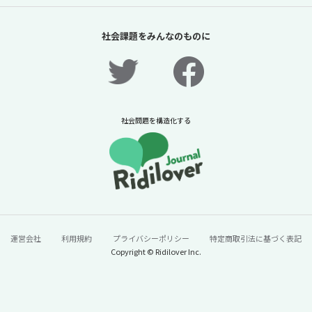
「夏休みの過ごし方は留守番」責任があるの
は保護者だけか？【「体験格差」全記事無料
社会課題をみんなのものに
公開！】【ニュースに潜む社会課題をキャッ
チ！】
2026年7月31日
ニュースに潜む社会課題をキャッチ！リディラバジャーナ
ル
社会問題を構造化する
続きをみる
運営会社
利用規約
プライバシーポリシー
特定商取引法に基づく表記
Copyright © Ridilover Inc.