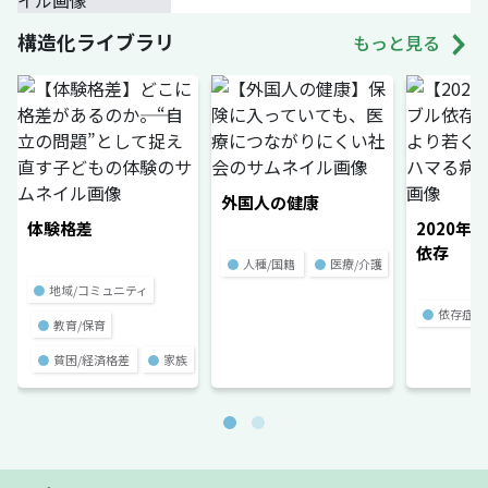
構造化ライブラリ
もっと見る
外国人の健康
体験格差
2020年
依存
●
人種/国籍
●
医療/介護
●
地域/コミュニティ
●
依存症
●
教育/保育
●
貧困/経済格差
●
家族