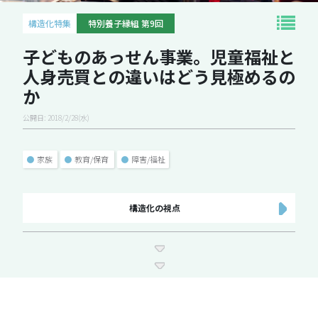
構造化特集
特別養子縁組 第9回
子どものあっせん事業。児童福祉と
人身売買との違いはどう見極めるの
か
公開日: 2018/2/28(水)
●
家族
●
教育/保育
●
障害/福祉
構造化の視点