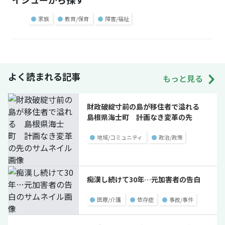
●
家族
●
教育/保育
●
障害/福祉
よく読まれる記事
もっと見る
財政破綻寸前の島が移住者で溢れる
島根県海士町 計画なき変革の先
●
地域/コミュニティ
●
政治/政策
痴漢し続けて30年…元加害者の告白
●
医療/介護
●
依存症
●
事故/事件