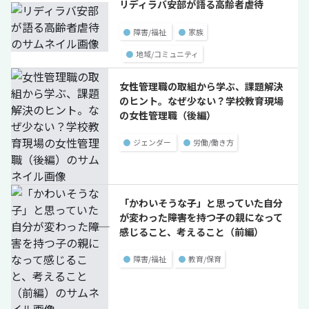
リディラバ安部が語る高齢者虐待
●
障害/福祉
●
家族
●
地域/コミュニティ
女性管理職の取組から学ぶ、課題解決
のヒント。なぜ少ない？学校教育現場
の女性管理職（後編）
●
ジェンダー
●
労働/働き方
「かわいそうな子」と思っていた自分
が変わった――障害を持つ子の親になって
感じること、考えること（前編）
●
障害/福祉
●
教育/保育