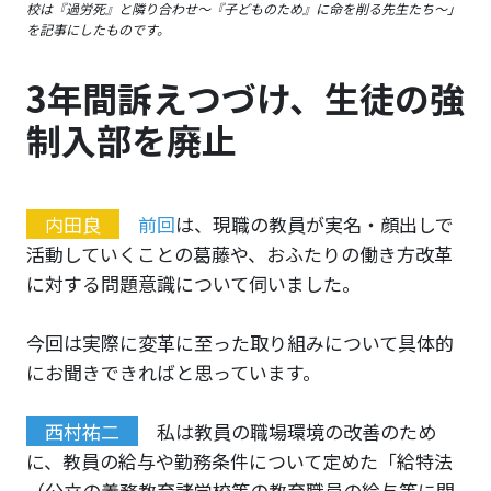
校は『過労死』と隣り合わせ〜『子どものため』に命を削る先生たち〜」
を記事にしたものです。
3年間訴えつづけ、生徒の強
制入部を廃止
内田良
前回
は、現職の教員が実名・顔出しで
活動していくことの葛藤や、おふたりの働き方改革
に対する問題意識について伺いました。
今回は実際に変革に至った取り組みについて具体的
にお聞きできればと思っています。
西村
祐二
私は教員の職場環境の改善のため
に、教員の給与や勤務条件について定めた「給特法
（公立の義務教育諸学校等の教育職員の給与等に関