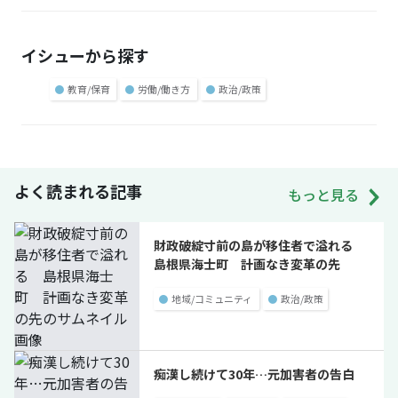
イシューから探す
●
教育/保育
●
労働/働き方
●
政治/政策
よく読まれる記事
もっと見る
財政破綻寸前の島が移住者で溢れる
島根県海士町 計画なき変革の先
●
地域/コミュニティ
●
政治/政策
痴漢し続けて30年…元加害者の告白