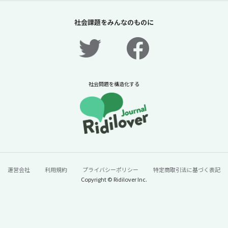
「夏休みの過ごし方は留守番」責任があるの
は保護者だけか？【「体験格差」全記事無料
社会課題をみんなのものに
公開！】【ニュースに潜む社会課題をキャッ
チ！】
2026年7月31日
ニュースに潜む社会課題をキャッチ！リディラバジャーナ
ル
社会問題を構造化する
続きをみる
運営会社
利用規約
プライバシーポリシー
特定商取引法に基づく表記
Copyright © Ridilover Inc.