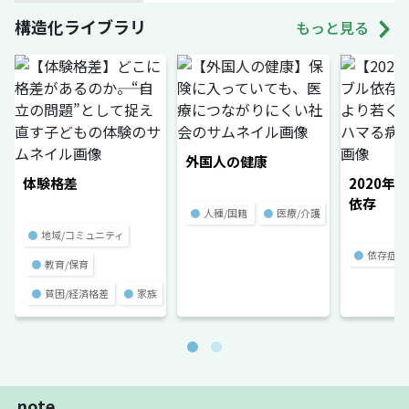
構造化ライブラリ
もっと見る
外国人の健康
体験格差
2020年
依存
●
人種/国籍
●
医療/介護
●
地域/コミュニティ
●
依存症
●
教育/保育
●
貧困/経済格差
●
家族
note