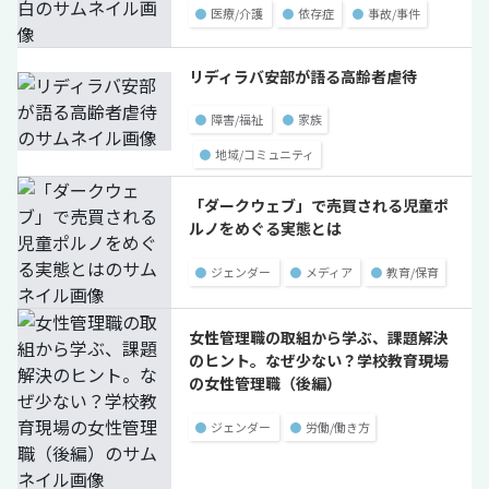
●
医療/介護
●
依存症
●
事故/事件
リディラバ安部が語る高齢者虐待
●
障害/福祉
●
家族
●
地域/コミュニティ
「ダークウェブ」で売買される児童ポ
ルノをめぐる実態とは
●
ジェンダー
●
メディア
●
教育/保育
女性管理職の取組から学ぶ、課題解決
のヒント。なぜ少ない？学校教育現場
の女性管理職（後編）
●
ジェンダー
●
労働/働き方