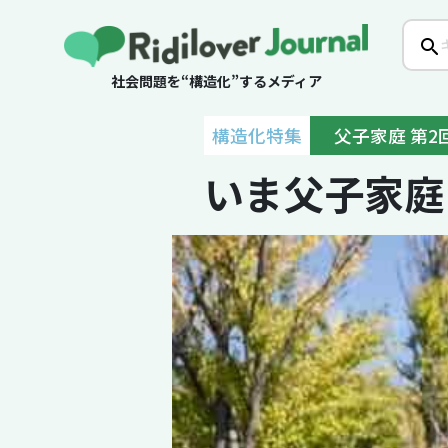
社会問題を“構造化”するメディア
構造化特集
父子家庭 第2
いま父子家庭