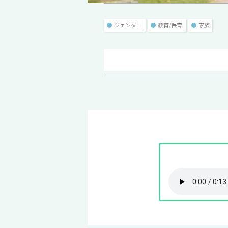
●
ジェンダー
●
教育/保育
●
家族