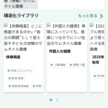
構造化ライブラリ
もっと見る
外国人の健康
体験格差
2020年
依存
●
人種/国籍
●
医療/介護
●
地域/コミュニティ
●
依存症
●
教育/保育
●
貧困/経済格差
●
家族