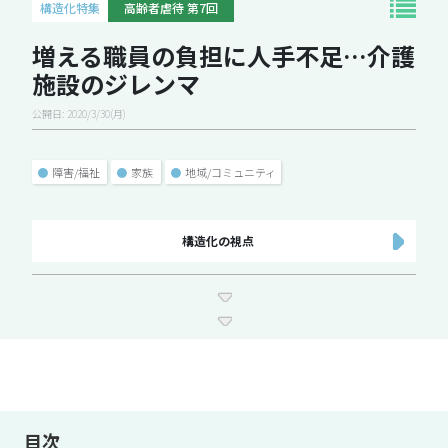
構造化特集
高齢者虐待 第7回
増える職員の負担に人手不足…介護
施設のジレンマ
公開日: 2020/3/30(月)
●
障害/福祉
●
家族
●
地域/コミュニティ
構造化の視点
目次