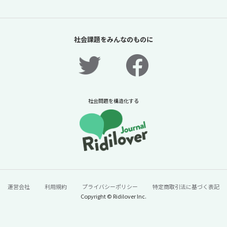
「夏休みの過ごし方は留守番」責任があるの
は保護者だけか？【「体験格差」全記事無料
社会課題をみんなのものに
公開！】【ニュースに潜む社会課題をキャッ
チ！】
2026年7月31日
ニュースに潜む社会課題をキャッチ！リディラバジャーナ
ル
社会問題を構造化する
続きをみる
運営会社
利用規約
プライバシーポリシー
特定商取引法に基づく表記
Copyright © Ridilover Inc.