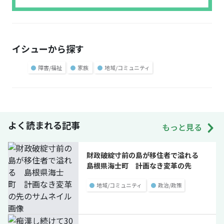
イシューから探す
●
障害/福祉
●
家族
●
地域/コミュニティ
よく読まれる記事
もっと見る
財政破綻寸前の島が移住者で溢れる
島根県海士町 計画なき変革の先
●
地域/コミュニティ
●
政治/政策