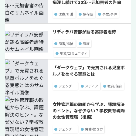
痴漢し続けて30年…元加害者の告白
●
医療/介護
●
依存症
●
事故/事件
リディラバ安部が語る高齢者虐待
●
障害/福祉
●
家族
●
地域/コミュニティ
「ダークウェブ」で売買される児童ポ
ルノをめぐる実態とは
●
ジェンダー
●
メディア
●
教育/保育
女性管理職の取組から学ぶ、課題解決
のヒント。なぜ少ない？学校教育現場
の女性管理職（後編）
●
ジェンダー
●
労働/働き方