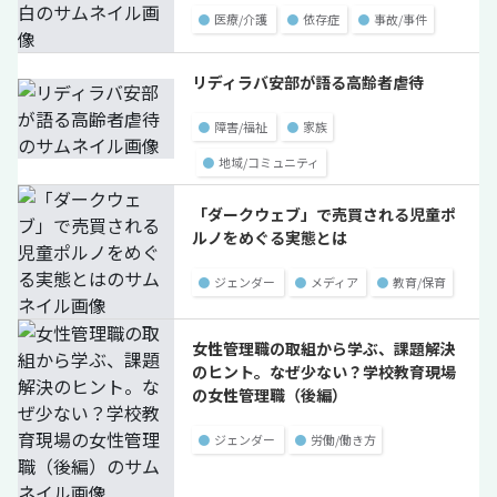
●
医療/介護
●
依存症
●
事故/事件
リディラバ安部が語る高齢者虐待
●
障害/福祉
●
家族
●
地域/コミュニティ
「ダークウェブ」で売買される児童ポ
ルノをめぐる実態とは
●
ジェンダー
●
メディア
●
教育/保育
女性管理職の取組から学ぶ、課題解決
のヒント。なぜ少ない？学校教育現場
の女性管理職（後編）
●
ジェンダー
●
労働/働き方