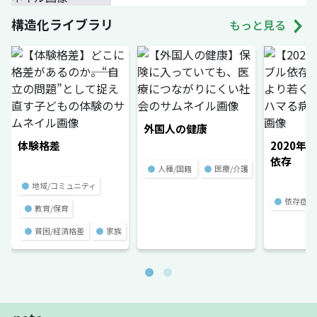
構造化ライブラリ
もっと見る
外国人の健康
体験格差
2020年
依存
●
人種/国籍
●
医療/介護
●
地域/コミュニティ
●
依存症
●
教育/保育
●
貧困/経済格差
●
家族