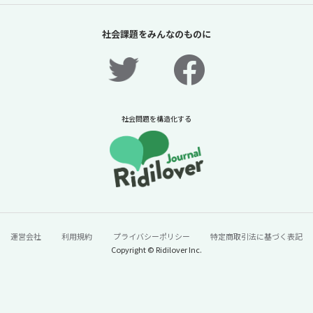
「夏休みの過ごし方は留守番」責任があるの
は保護者だけか？【「体験格差」全記事無料
社会課題をみんなのものに
公開！】【ニュースに潜む社会課題をキャッ
チ！】
2026年7月31日
ニュースに潜む社会課題をキャッチ！リディラバジャーナ
ル
社会問題を構造化する
続きをみる
運営会社
利用規約
プライバシーポリシー
特定商取引法に基づく表記
Copyright © Ridilover Inc.