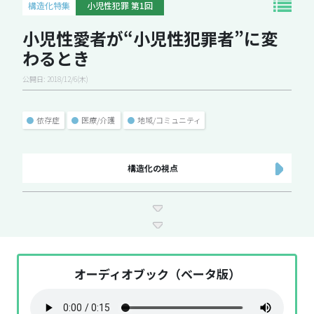
構造化特集
小児性犯罪 第1回
小児性愛者が“小児性犯罪者”に変
わるとき
公開日: 2018/12/6(木)
●
依存症
●
医療/介護
●
地域/コミュニティ
構造化の視点
オーディオブック（ベータ版）