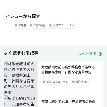
イシューから探す
●
依存症
●
医療/介護
●
地域/コミュニティ
よく読まれる記事
もっと見る
財政破綻寸前の島が移住者で溢れる
島根県海士町 計画なき変革の先
●
地域/コミュニティ
●
政治/政策
痴漢し続けて30年…元加害者の告白