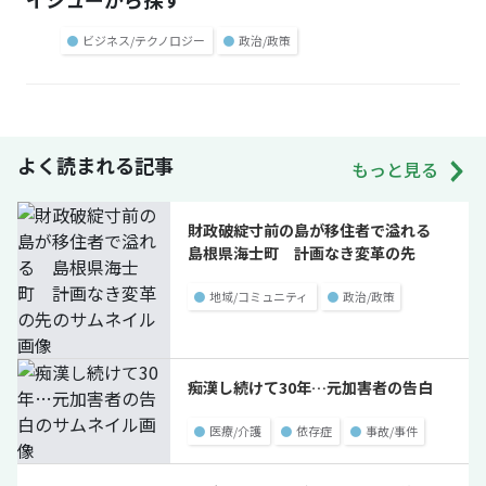
●
ビジネス/テクノロジー
●
政治/政策
よく読まれる記事
もっと見る
財政破綻寸前の島が移住者で溢れる
島根県海士町 計画なき変革の先
●
地域/コミュニティ
●
政治/政策
痴漢し続けて30年…元加害者の告白
●
医療/介護
●
依存症
●
事故/事件