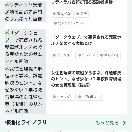
リディラバ安部が語る高齢者虐待
●
障害/福祉
●
家族
●
地域/コミュニティ
「ダークウェブ」で売買される児童ポ
ルノをめぐる実態とは
●
ジェンダー
●
メディア
●
教育/保育
女性管理職の取組から学ぶ、課題解決
のヒント。なぜ少ない？学校教育現場
の女性管理職（後編）
●
ジェンダー
●
労働/働き方
構造化ライブラリ
もっと見る