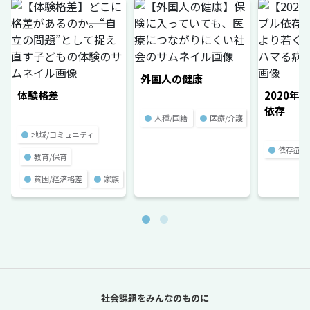
外国人の健康
体験格差
2020年
依存
●
人種/国籍
●
医療/介護
●
地域/コミュニティ
●
依存症
●
教育/保育
●
貧困/経済格差
●
家族
社会課題をみんなのものに