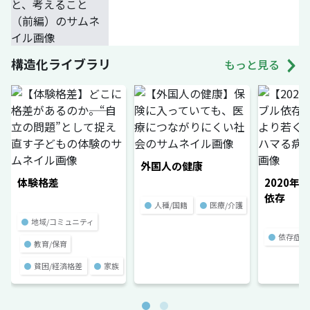
構造化ライブラリ
もっと見る
外国人の健康
体験格差
2020年
依存
●
人種/国籍
●
医療/介護
●
地域/コミュニティ
●
依存症
●
教育/保育
●
貧困/経済格差
●
家族