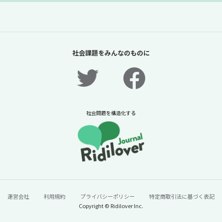
「夏休みの過ごし方は留守番」責任があるの
は保護者だけか？【「体験格差」全記事無料
社会課題をみんなのものに
公開！】【ニュースに潜む社会課題をキャッ
チ！】
2026年7月31日
ニュースに潜む社会課題をキャッチ！リディラバジャーナ
ル
社会問題を構造化する
続きをみる
運営会社
利用規約
プライバシーポリシー
特定商取引法に基づく表記
Copyright © Ridilover Inc.