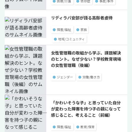
●
医療/介護
●
依存症
●
事故/事件
リディラバ安部が語る高齢者虐待
●
障害/福祉
●
家族
●
地域/コミュニティ
女性管理職の取組から学ぶ、課題解決
のヒント。なぜ少ない？学校教育現場
の女性管理職（後編）
●
ジェンダー
●
労働/働き方
「かわいそうな子」と思っていた自分
が変わった――障害を持つ子の親になって
感じること、考えること（前編）
●
障害/福祉
●
教育/保育