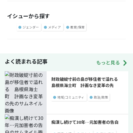
イシューから探す
●
ジェンダー
●
メディア
●
教育/保育
よく読まれる記事
もっと見る
財政破綻寸前の島が移住者で溢れる
島根県海士町 計画なき変革の先
●
地域/コミュニティ
●
政治/政策
痴漢し続けて30年…元加害者の告白