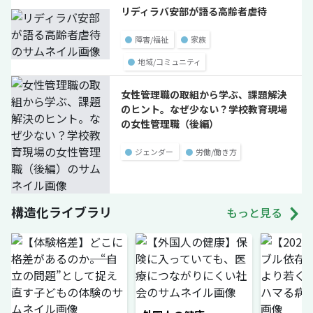
リディラバ安部が語る高齢者虐待
●
障害/福祉
●
家族
●
地域/コミュニティ
女性管理職の取組から学ぶ、課題解決
のヒント。なぜ少ない？学校教育現場
の女性管理職（後編）
●
ジェンダー
●
労働/働き方
構造化ライブラリ
もっと見る