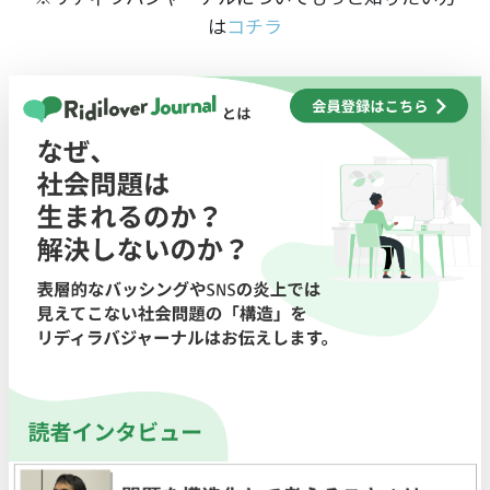
は
コチラ