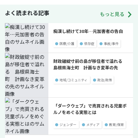
よく読まれる記事
もっと見る
痴漢し続けて30年…元加害者の告白
●
医療/介護
●
依存症
●
事故/事件
財政破綻寸前の島が移住者で溢れる
島根県海士町 計画なき変革の先
●
地域/コミュニティ
●
政治/政策
「ダークウェブ」で売買される児童ポ
ルノをめぐる実態とは
●
ジェンダー
●
メディア
●
教育/保育