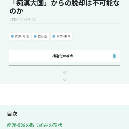
「痴漢大国」からの脱却は不可能な
のか
公開日: 2018/6/11(月)
●
医療/介護
●
依存症
●
事故/事件
構造化の視点
目次
痴漢撲滅の取り組みの現状