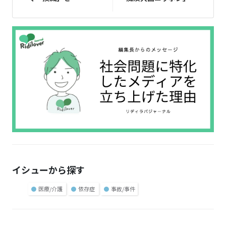
イシューから探す
●
医療/介護
●
依存症
●
事故/事件