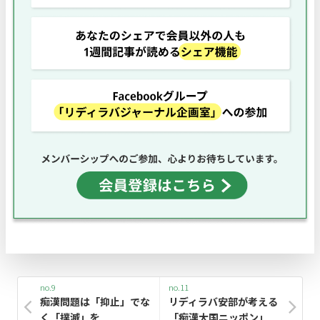
no.9
no.11
痴漢問題は「抑止」でな
リディラバ安部が考える
く「撲滅」を
「痴漢大国ニッポン」