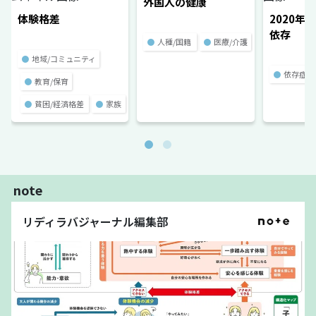
外国人の健康
体験格差
2020年
依存
●
人種/国籍
●
医療/介護
●
地域/コミュニティ
●
依存症
●
教育/保育
●
貧困/経済格差
●
家族
note
リディラバジャーナル編集部