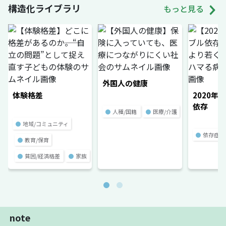
構造化ライブラリ
もっと見る
外国人の健康
体験格差
2020年
依存
●
人種/国籍
●
医療/介護
●
地域/コミュニティ
●
依存症
●
教育/保育
●
貧困/経済格差
●
家族
note