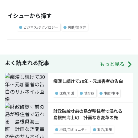
イシューから探す
●
ビジネス/テクノロジー
●
労働/働き方
よく読まれる記事
もっと見る
痴漢し続けて30年…元加害者の告白
●
医療/介護
●
依存症
●
事故/事件
財政破綻寸前の島が移住者で溢れる
島根県海士町 計画なき変革の先
●
地域/コミュニティ
●
政治/政策