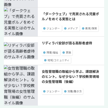
「ダークウェブ」で売買される児童ポ
ルノをめぐる実態とは
●
ジェンダー
●
メディア
●
教育/保育
リディラバ安部が語る高齢者虐待
●
障害/福祉
●
家族
●
地域/コミュニティ
女性管理職の取組から学ぶ、課題解決
のヒント。なぜ少ない？学校教育現場
の女性管理職（後編）
●
ジェンダー
●
労働/働き方