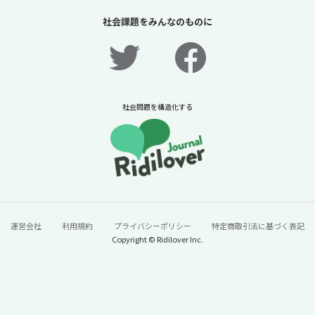
は保護者だけか？【「体験格差」全記事無料
社会課題をみんなのものに
公開！】【ニュースに潜む社会課題をキャッ
チ！】
2026年7月31日
ニュースに潜む社会課題をキャッチ！リディラバジャーナ
ル
社会問題を構造化する
続きをみる
運営会社
利用規約
プライバシーポリシー
特定商取引法に基づく表記
Copyright © Ridilover Inc.
60年で100トン→13トンに激減。「今年はう