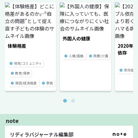
外国人の健康
体験格差
2020年
依存
●
人種/国籍
●
医療/介護
●
地域/コミュニティ
●
依存症
●
教育/保育
●
貧困/経済格差
●
家族
note
リディラバジャーナル編集部