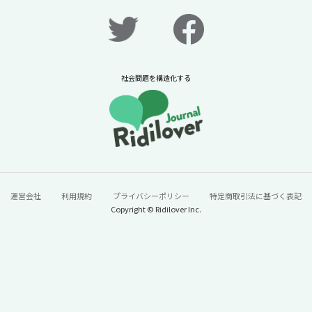
公開！】【ニュースに潜む社会課題をキャッ
チ！】
2026年7月31日
ニュースに潜む社会課題をキャッチ！リディラバジャーナ
ル
社会問題を構造化する
続きをみる
運営会社
利用規約
プライバシーポリシー
特定商取引法に基づく表記
Copyright © Ridilover Inc.
60年で100トン→13トンに激減。「今年はう
なぎが安い」と単純に喜んでいいのか？【ニ