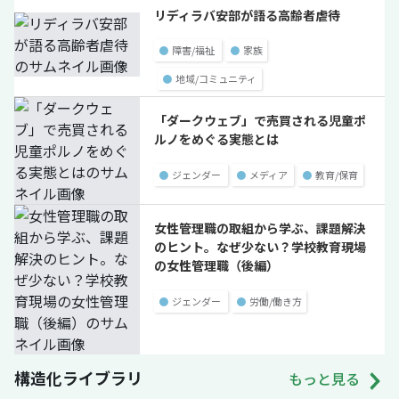
リディラバ安部が語る高齢者虐待
●
障害/福祉
●
家族
●
地域/コミュニティ
「ダークウェブ」で売買される児童ポ
ルノをめぐる実態とは
●
ジェンダー
●
メディア
●
教育/保育
女性管理職の取組から学ぶ、課題解決
のヒント。なぜ少ない？学校教育現場
の女性管理職（後編）
●
ジェンダー
●
労働/働き方
構造化ライブラリ
もっと見る