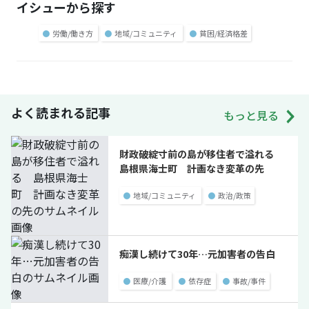
イシューから探す
●
労働/働き方
●
地域/コミュニティ
●
貧困/経済格差
よく読まれる記事
もっと見る
財政破綻寸前の島が移住者で溢れる
島根県海士町 計画なき変革の先
●
地域/コミュニティ
●
政治/政策
痴漢し続けて30年…元加害者の告白
●
医療/介護
●
依存症
●
事故/事件