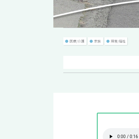
●
医療/介護
●
家族
●
障害/福祉