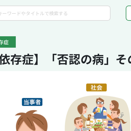
存症
依存症】「否認の病」そ