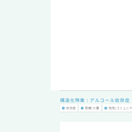
構造化特集 : アルコール依存症
●
依存症
●
医療/介護
●
地域/コミュニ