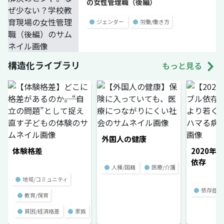
の女性管理職（後編）
●
ジェンダー
●
労働/働き方
構造化ライブラリ
もっと見る
外国人の健康
体験格差
2020年
依存
●
人種/国籍
●
医療/介護
●
地域/コミュニティ
●
依存症
●
教育/保育
●
貧困/経済格差
●
家族