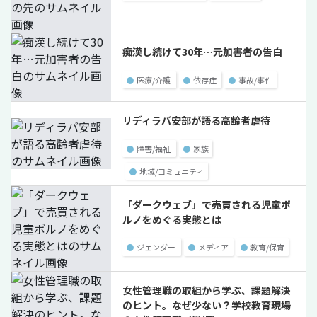
痴漢し続けて30年…元加害者の告白
●
医療/介護
●
依存症
●
事故/事件
リディラバ安部が語る高齢者虐待
●
障害/福祉
●
家族
●
地域/コミュニティ
「ダークウェブ」で売買される児童ポ
ルノをめぐる実態とは
●
ジェンダー
●
メディア
●
教育/保育
女性管理職の取組から学ぶ、課題解決
のヒント。なぜ少ない？学校教育現場