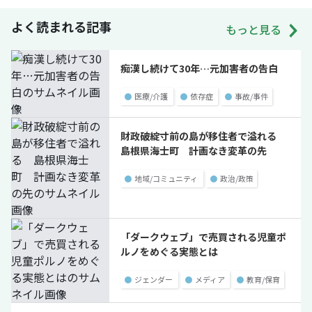
よく読まれる記事
もっと見る
痴漢し続けて30年…元加害者の告白
●
医療/介護
●
依存症
●
事故/事件
財政破綻寸前の島が移住者で溢れる
島根県海士町 計画なき変革の先
●
地域/コミュニティ
●
政治/政策
「ダークウェブ」で売買される児童ポ
ルノをめぐる実態とは
●
ジェンダー
●
メディア
●
教育/保育