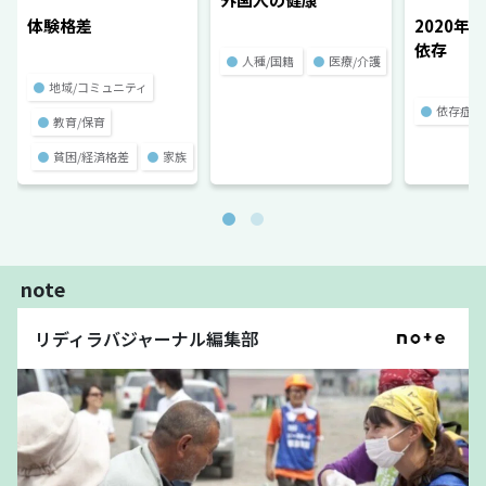
体験格差
2020年
依存
●
人種/国籍
●
医療/介護
●
地域/コミュニティ
●
依存症
●
教育/保育
●
貧困/経済格差
●
家族
note
リディラバジャーナル編集部