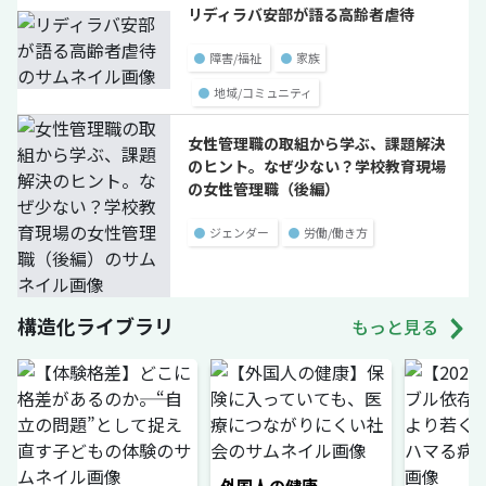
リディラバ安部が語る高齢者虐待
●
障害/福祉
●
家族
●
地域/コミュニティ
女性管理職の取組から学ぶ、課題解決
のヒント。なぜ少ない？学校教育現場
の女性管理職（後編）
●
ジェンダー
●
労働/働き方
構造化ライブラリ
もっと見る
外国人の健康