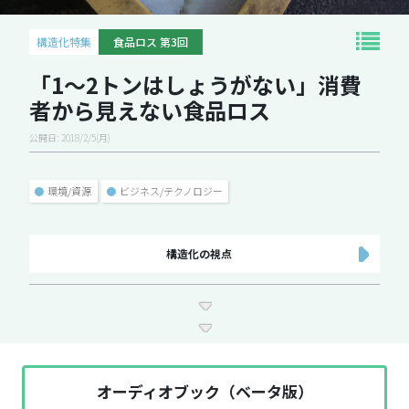
構造化特集
食品ロス 第3回
「1～2トンはしょうがない」消費
者から見えない食品ロス
公開日: 2018/2/5(月)
●
環境/資源
●
ビジネス/テクノロジー
構造化の視点
オーディオブック（ベータ版）