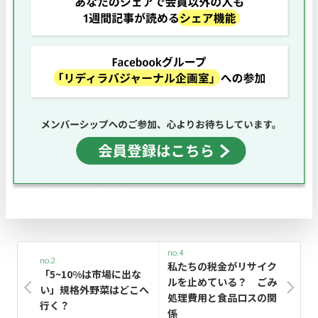
no.4
no.2
私たちの税金がリサイク
「5~10%は市場に出な
ルを止めている？ ごみ
い」規格外野菜はどこへ
処理費用と食品ロスの関
行く？
係