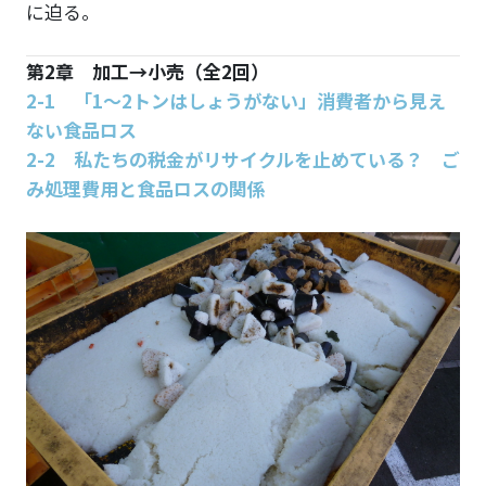
に迫る。
第2章 加工→小売（全2回）
2-1 「1～2トンはしょうがない」消費者から見え
ない食品ロス
2-2 私たちの税金がリサイクルを止めている？ ご
み処理費用と食品ロスの関係