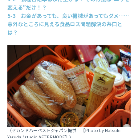
変える”だけ！？
5-3 お金があっても、良い機械があってもダメ……
意外なところに見える食品ロス問題解決の糸口と
は？
（セカンドハーベストジャパン提供 【Photo by Natsuki
Yasuda / studio AFTERMODE】）