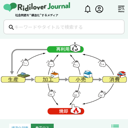
社会問題を“構造化”するメディア
構造化特集
食品ロス