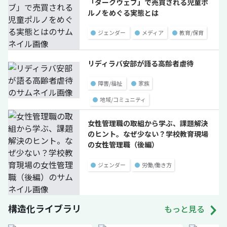
「ダークウェブ」で売買される児童ポ
ルノをめぐる実態とは
●
ジェンダー
●
メディア
●
教育/保育
リディラバ安部が語る高齢者虐待
●
障害/福祉
●
家族
●
地域/コミュニティ
女性管理職の取組から学ぶ、課題解決
のヒント。なぜ少ない？学校教育現場
の女性管理職（後編）
●
ジェンダー
●
労働/働き方
構造化ライブラリ
もっと見る