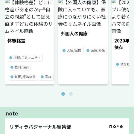
外国人の健康
体験格差
2020年
依存
●
人種/国籍
●
医療/介護
●
地域/コミュニティ
●
依存症
●
教育/保育
●
貧困/経済格差
●
家族
note
リディラバジャーナル編集部