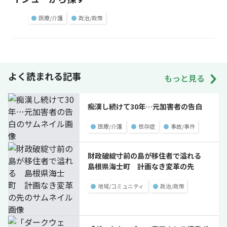
●
医療/介護
●
政治/政策
よく読まれる記事
もっと見る
痴漢し続けて30年…元加害者の告白
●
医療/介護
●
依存症
●
事故/事件
財政破綻寸前の島が移住者で溢れる
島根県海士町 計画なき変革の先
●
地域/コミュニティ
●
政治/政策