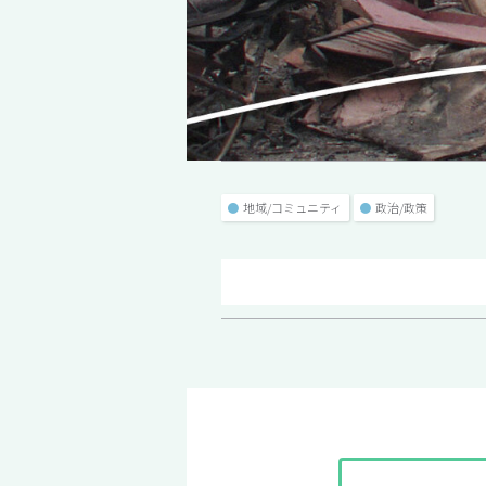
●
地域/コミュニティ
●
政治/政策