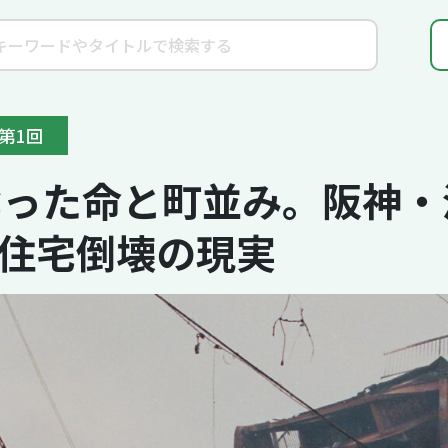
第1回
奪った命と町並み。阪神
住宅倒壊の現実