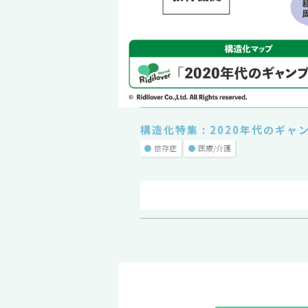
構造化特集 : 2020年代のギャ
●
依存症
●
医療/介護