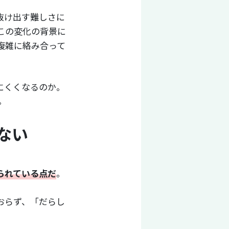
抜け出す難しさに
この変化の背景に
複雑に絡み合って
にくくなるのか。
。
ない
られている点だ
。
おらず、「だらし