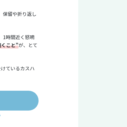
、保留や折り返し
。1時間近く怒鳴
続くこと”
が、とて
受けているカスハ
ラ