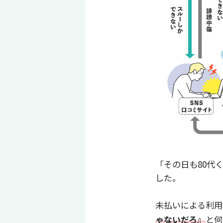
「その日も80代
した。
未払いによる利用
ゃないだろ』
と何