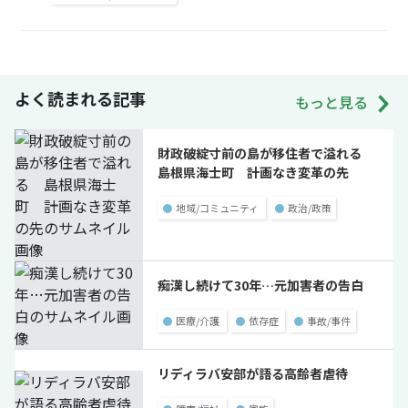
よく読まれる記事
もっと見る
財政破綻寸前の島が移住者で溢れる
島根県海士町 計画なき変革の先
●
地域/コミュニティ
●
政治/政策
痴漢し続けて30年…元加害者の告白
●
医療/介護
●
依存症
●
事故/事件
リディラバ安部が語る高齢者虐待