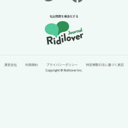
ニュースに潜む社会課題をキャッチ！リディラバジャーナ
ル
社会問題を構造化する
続きをみる
運営会社
利用規約
プライバシーポリシー
特定商取引法に基づく表記
Copyright © Ridilover Inc.
60年で100トン→13トンに激減。「今年はう
なぎが安い」と単純に喜んでいいのか？【ニ
ュースに潜む社会課題をキャッチ！】
2026年7月24日