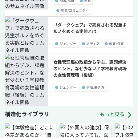
●
障害/福祉
●
家族
●
地域/コミュニティ
「ダークウェブ」で売買される児童ポ
ルノをめぐる実態とは
●
ジェンダー
●
メディア
●
教育/保育
女性管理職の取組から学ぶ、課題解決
のヒント。なぜ少ない？学校教育現場
の女性管理職（後編）
●
ジェンダー
●
労働/働き方
構造化ライブラリ
もっと見る