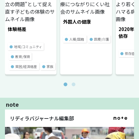
外国人の健康
体験格差
2020年
依存
●
人種/国籍
●
医療/介護
●
地域/コミュニティ
●
依存症
●
教育/保育
●
貧困/経済格差
●
家族
note
リディラバジャーナル編集部