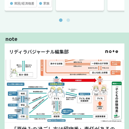
●
貧困/経済格差
●
家族
note
リディラバジャーナル編集部
「夏休みの過ごし方は留守番」責任があるの