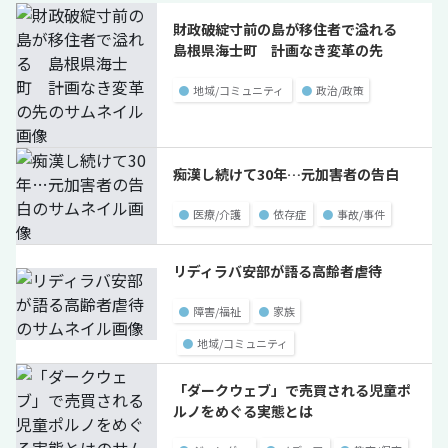
財政破綻寸前の島が移住者で溢れる
島根県海士町 計画なき変革の先
●
地域/コミュニティ
●
政治/政策
痴漢し続けて30年…元加害者の告白
●
医療/介護
●
依存症
●
事故/事件
リディラバ安部が語る高齢者虐待
●
障害/福祉
●
家族
●
地域/コミュニティ
「ダークウェブ」で売買される児童ポ
ルノをめぐる実態とは