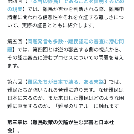
第四回
【
「本当の難民」であることを証明するため
の現実
】
では、難民か否かを判断される際、難民申
請者に問われる信憑性やそれを立証する難しさにつ
いて、実際の証言とともに紹介します。
第五回
【
問題発言も多数…難民認定の審査に潜む問
題
】
では、第四回とは逆の審査する側の視点から、
その認定審査に潜むプロセスについての問題を考え
ます。
第六回
【
難民たちが日本で辿る、ある末路
】
では、
難民たちが強いられる苦難に迫ります。なぜ難民は
日本に来るのか、また来日した難民はどのような困
難に直面するのか。「難民のリアル」に触れます。
第三章は【難民政策の欠陥が生む弊害と日本社
会】。