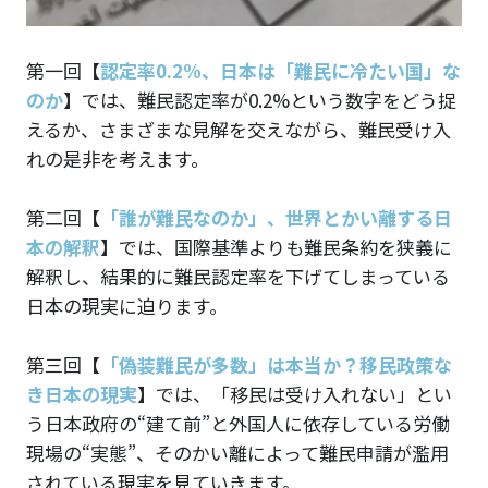
第一回
【
認定率0.2%、日本は「難民に冷たい国」な
のか
】
では、難民認定率が0.2%という数字をどう捉
えるか、さまざまな見解を交えながら、難民受け入
れの是非を考えます。
第二回
【
「誰が難民なのか」、世界とかい離する日
本の解釈
】
では、国際基準よりも難民条約を狭義に
解釈し、結果的に難民認定率を下げてしまっている
日本の現実に迫ります。
第三回
【
「偽装難民が多数」は本当か？移民政策な
き日本の現実
】
では、「移民は受け入れない」とい
う日本政府の“建て前”と外国人に依存している労働
現場の“実態”、そのかい離によって難民申請が濫用
されている現実を見ていきます。