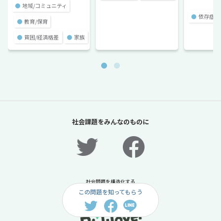
●
地域/コミュニティ
●
依存症
●
教育/保育
●
貧困/経済格差
●
家族
社会課題をみんなのものに
社会問題を構造化する
この問題を知ってもらう