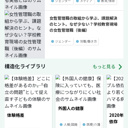
●
ジェンダー
●
メディア
●
教育/保育
女性管理職の取組から学ぶ、課題解決
のヒント。なぜ少ない？学校教育現場
の女性管理職（後編）
●
ジェンダー
●
労働/働き方
構造化ライブラリ
もっと見る
外国人の健康
体験格差
2020年
依存
●
人種/国籍
●
医療/介護