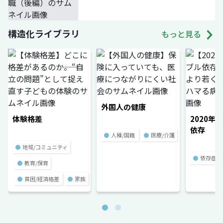
構造化ライブラリ
もっと見る
外国人の健康
体験格差
2020年
依存
●
人種/国籍
●
医療/介護
●
地域/コミュニティ
●
依存症
●
教育/保育
●
貧困/経済格差
●
家族