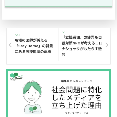
no.3
no.1
「支援者側」の疲弊も――自
現場の医師が訴える
殺対策NPOが考えるコロ
「Stay Home」の背景
ナショックがもたらす懸
にある医療崩壊の危機
念