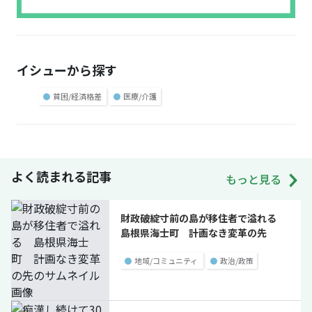
イシューから探す
●
貧困/経済格差
●
医療/介護
よく読まれる記事
もっと見る
財政破綻寸前の島が移住者で溢れる
島根県海士町 計画なき変革の先
●
地域/コミュニティ
●
政治/政策