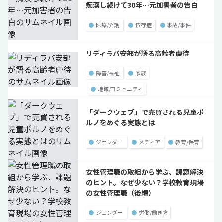
痴漢し続けて30年…元加害者の告白
●
医療/介護
●
依存症
●
事故/事件
リディラバ安部が語る高齢者虐待
●
障害/福祉
●
家族
●
地域/コミュニティ
「ダークウェブ」で売買される児童ポ
ルノをめぐる実態とは
●
ジェンダー
●
メディア
●
教育/保育
女性管理職の取組から学ぶ、課題解決
のヒント。なぜ少ない？学校教育現場
の女性管理職（後編）
●
ジェンダー
●
労働/働き方