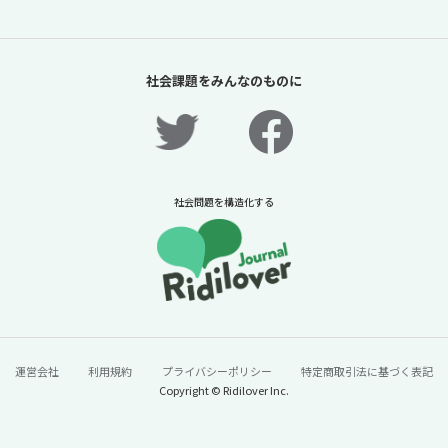
「夏休みの過ごし方は留守番」責任があるの
は保護者だけか？【「体験格差」全記事無料
社会課題をみんなのものに
公開！】【ニュースに潜む社会課題をキャッ
チ！】
2026年7月31日
ニュースに潜む社会課題をキャッチ！リディラバジャーナ
ル
社会問題を構造化する
続きをみる
運営会社
利用規約
プライバシーポリシー
特定商取引法に基づく表記
Copyright © Ridilover Inc.