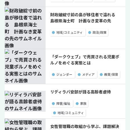
財政破綻寸前の島が移住者で溢れる
島根県海士町 計画なき変革の先
●
地域/コミュニティ
●
政治/政策
「ダークウェブ」で売買される児童ポ
ルノをめぐる実態とは
●
ジェンダー
●
メディア
●
教育/保育
リディラバ安部が語る高齢者虐待
●
障害/福祉
●
家族
●
地域/コミュニティ
女性管理職の取組から学ぶ、課題解決