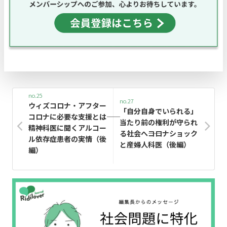
no.25
no.27
ウィズコロナ・アフター
「自分自身でいられる」
コロナに必要な支援とは――
当たり前の権利が守られ
精神科医に聞くアルコー
る社会へ――コロナショック
ル依存症患者の実情（後
と産婦人科医（後編）
編）