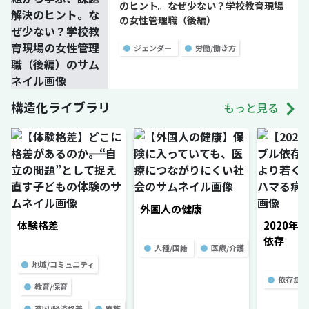
のヒント。なぜ少ない？学校教育現場
の女性管理職（後編）
●
ジェンダー
●
労働/働き方
構造化ライブラリ
もっと見る
外国人の健康
体験格差
2020年
依存
●
人種/国籍
●
医療/介護
●
地域/コミュニティ
●
依存症
●
教育/保育
●
貧困/経済格差
●
家族