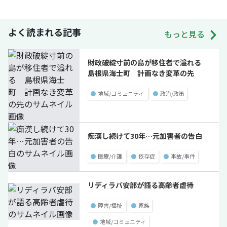
よく読まれる記事
もっと見る
財政破綻寸前の島が移住者で溢れる
島根県海士町 計画なき変革の先
●
地域/コミュニティ
●
政治/政策
痴漢し続けて30年…元加害者の告白
●
医療/介護
●
依存症
●
事故/事件
リディラバ安部が語る高齢者虐待
●
障害/福祉
●
家族
●
地域/コミュニティ