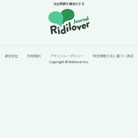
ル
社会問題を構造化する
続きをみる
運営会社
利用規約
プライバシーポリシー
特定商取引法に基づく表記
Copyright © Ridilover Inc.
60年で100トン→13トンに激減。「今年はう
なぎが安い」と単純に喜んでいいのか？【ニ
ュースに潜む社会課題をキャッチ！】
2026年7月24日
ニュースに潜む社会課題をキャッチ！リディラバジャーナ
ル