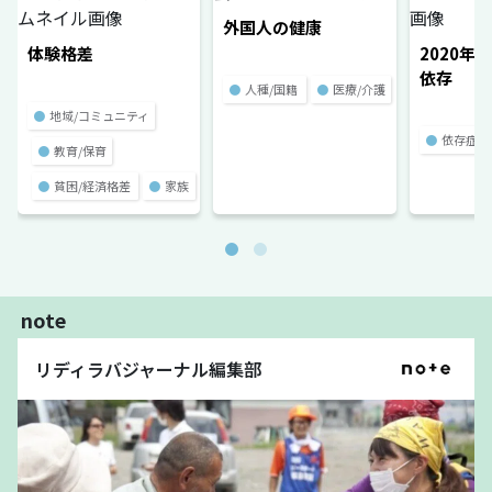
外国人の健康
体験格差
2020年
依存
●
人種/国籍
●
医療/介護
●
地域/コミュニティ
●
依存症
●
教育/保育
●
貧困/経済格差
●
家族
note
リディラバジャーナル編集部