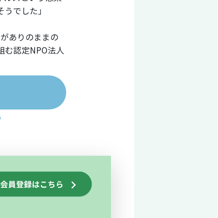
そうでした」
もがありのままの
む認定NPO法人
ラ