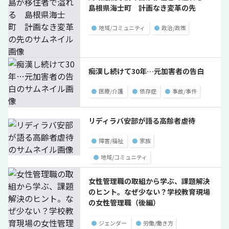
島根県海士町 計画なき変革の先
●
地域/コミュニティ
●
政治/政策
痴漢し続けて30年…元加害者の告白
●
医療/介護
●
依存症
●
事故/事件
リディラバ安部が語る高齢者虐待
●
障害/福祉
●
家族
●
地域/コミュニティ
女性管理職の取組から学ぶ、課題解決
のヒント。なぜ少ない？学校教育現場
の女性管理職（後編）
●
ジェンダー
●
労働/働き方