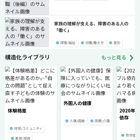
家族の理解が支える、障害のある人の
「働く」
●
障害/福祉
●
労働/働き方
●
差別
構造化ライブラリ
もっと見る
外国人の健康
体験格差
2020年
依存
●
人種/国籍
●
医療/介護
●
地域/コミュニティ
●
依存症
●
教育/保育