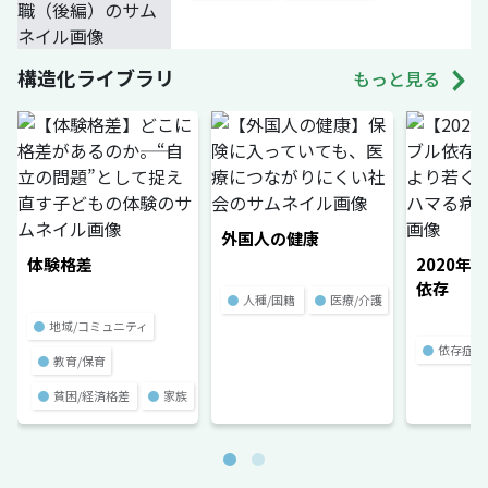
構造化ライブラリ
もっと見る
外国人の健康
体験格差
2020年
依存
●
人種/国籍
●
医療/介護
●
地域/コミュニティ
●
依存症
●
教育/保育
●
貧困/経済格差
●
家族