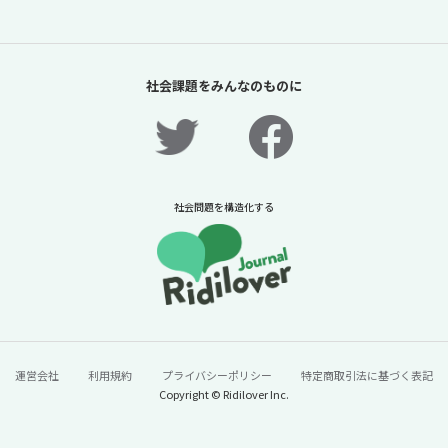
「夏休みの過ごし方は留守番」責任があるの
は保護者だけか？【「体験格差」全記事無料
社会課題をみんなのものに
公開！】【ニュースに潜む社会課題をキャッ
チ！】
2026年7月31日
ニュースに潜む社会課題をキャッチ！リディラバジャーナ
ル
社会問題を構造化する
続きをみる
運営会社
利用規約
プライバシーポリシー
特定商取引法に基づく表記
Copyright © Ridilover Inc.