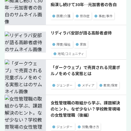
痴漢し続けて30年…元加害者の告白
●
医療/介護
●
依存症
●
事故/事件
リディラバ安部が語る高齢者虐待
●
障害/福祉
●
家族
●
地域/コミュニティ
「ダークウェブ」で売買される児童ポ
ルノをめぐる実態とは
●
ジェンダー
●
メディア
●
教育/保育
女性管理職の取組から学ぶ、課題解決
のヒント。なぜ少ない？学校教育現場
の女性管理職（後編）
●
ジェンダー
●
労働/働き方