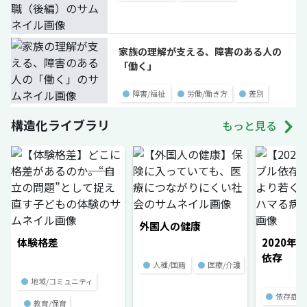
家族の理解が支える、障害のある人の
「働く」
●
障害/福祉
●
労働/働き方
●
差別
構造化ライブラリ
もっと見る
外国人の健康
体験格差
2020年
依存
●
人種/国籍
●
医療/介護
●
地域/コミュニティ
●
依存症
●
教育/保育