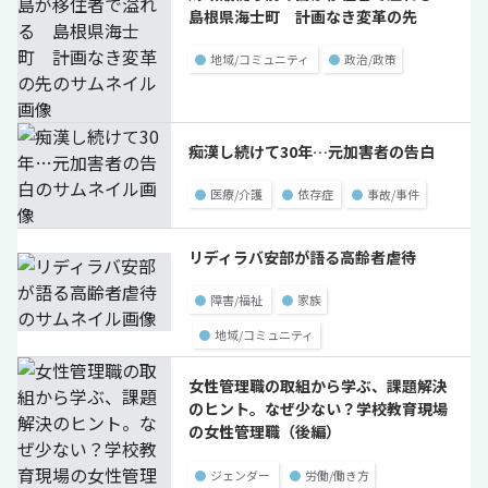
島根県海士町 計画なき変革の先
●
地域/コミュニティ
●
政治/政策
痴漢し続けて30年…元加害者の告白
●
医療/介護
●
依存症
●
事故/事件
リディラバ安部が語る高齢者虐待
●
障害/福祉
●
家族
●
地域/コミュニティ
女性管理職の取組から学ぶ、課題解決
のヒント。なぜ少ない？学校教育現場
の女性管理職（後編）
●
ジェンダー
●
労働/働き方