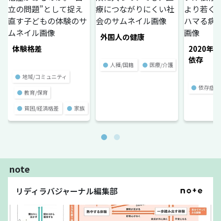
外国人の健康
体験格差
2020年
依存
●
人種/国籍
●
医療/介護
●
地域/コミュニティ
●
依存症
●
教育/保育
●
貧困/経済格差
●
家族
note
リディラバジャーナル編集部