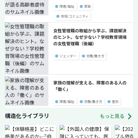
●
障害/福祉
●
家族
●
地域/コミュニティ
女性管理職の取組から学ぶ、課題解決
のヒント。なぜ少ない？学校教育現場
の女性管理職（後編）
●
ジェンダー
●
労働/働き方
家族の理解が支える、障害のある人の
「働く」
●
障害/福祉
●
労働/働き方
●
差別
構造化ライブラリ
もっと見る