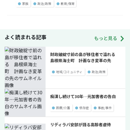
●
家族
●
政治/政策
●
教育/保育
よく読まれる記事
もっと見る
財政破綻寸前の島が移住者で溢れる
島根県海士町 計画なき変革の先
●
地域/コミュニティ
●
政治/政策
痴漢し続けて30年…元加害者の告白
●
医療/介護
●
依存症
●
事故/事件
リディラバ安部が語る高齢者虐待