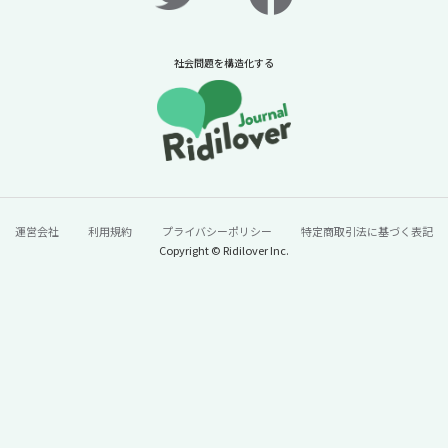
社会問題を構造化する
「スイカは赤い」ことを知らない14歳。お金
のかかる旅行だけじゃない、本当の「体験格
運営会社
利用規約
プライバシーポリシー
特定商取引法に基づく表記
Copyright © Ridilover Inc.
差」の中身とは？【ニュースに潜む社会課題
をキャッチ！】
2026年7月10日
ニュースに潜む社会課題をキャッチ！リディラバジャーナ
ル
続きをみる